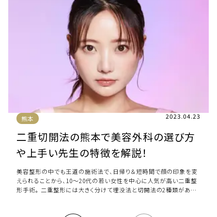
2023.04.23
熊本
二重切開法の熊本で美容外科の選び方
や上手い先生の特徴を解説！
美容整形の中でも王道の施術法で、日帰り＆短時間で顔の印象を変
えられることから、10～20代の若い女性を中心に人気が高い二重整
形手術。 二重整形には大きく分けて埋没法と切開法の2種類があり、
今回注目するのは二重切開法。 二 […]