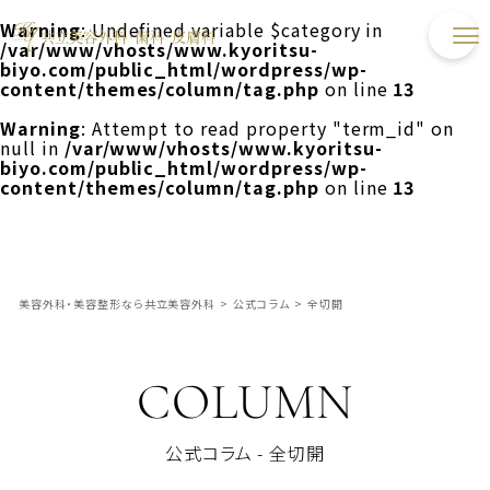
Warning
: Undefined variable $category in
/var/www/vhosts/www.kyoritsu-
biyo.com/public_html/wordpress/wp-
content/themes/column/tag.php
on line
13
Warning
: Attempt to read property "term_id" on
null in
/var/www/vhosts/www.kyoritsu-
biyo.com/public_html/wordpress/wp-
content/themes/column/tag.php
on line
13
美容外科・美容整形なら共立美容外科
>
公式コラム
>
全切開
COLUMN
公式コラム - 全切開