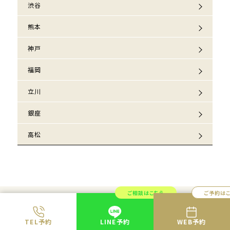
渋谷
熊本
神戸
福岡
立川
銀座
高松
ご相談はこちら
ご予約は
共立美容外科では
医師が必ずカウンセリング
TEL予約
LINE予約
WEB予約
を行い
適切な治療のみをご案内します。