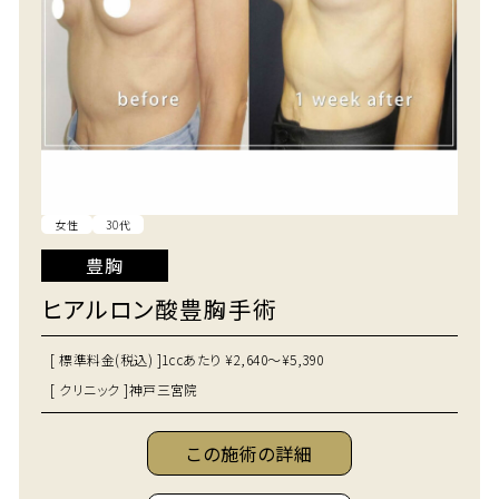
女性
30代
豊胸
ヒアルロン酸豊胸手術
[ 標準料金(税込) ]
1ccあたり ¥2,640～¥5,390
[ クリニック ]
神戸三宮院
この施術の詳細