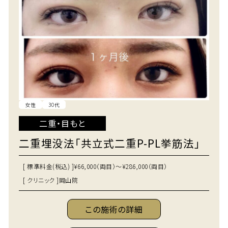
女性
30代
二重・目もと
二重埋没法「共立式二重P-PL挙筋法」
[ 標準料金(税込) ]
¥66,000（両目）～¥286,000（両目）
[ クリニック ]
岡山院
この施術の詳細