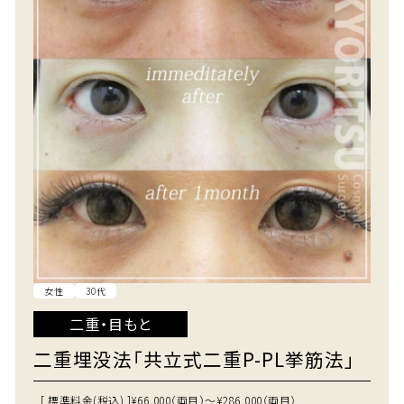
女性
30代
二重・目もと
二重埋没法「共立式二重P-PL挙筋法」
[ 標準料金(税込) ]
¥66,000（両目）～¥286,000（両目）