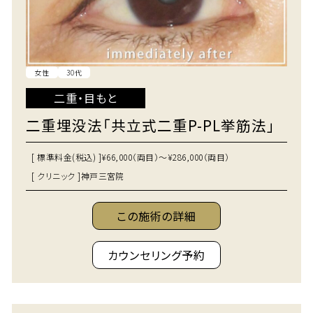
女性
30代
二重・目もと
二重埋没法「共立式二重P-PL挙筋法」
[ 標準料金(税込) ]
¥66,000（両目）～¥286,000（両目）
[ クリニック ]
神戸三宮院
この施術の詳細
カウンセリング予約