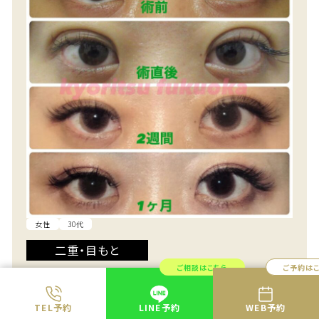
女性
30代
二重・目もと
ご相談はこちら
ご予約は
二重埋没法「共立式二重P-PL挙筋法」
TEL予約
LINE予約
WEB予約
[ 標準料金(税込) ]
¥66,000（両目）～¥286,000（両目）