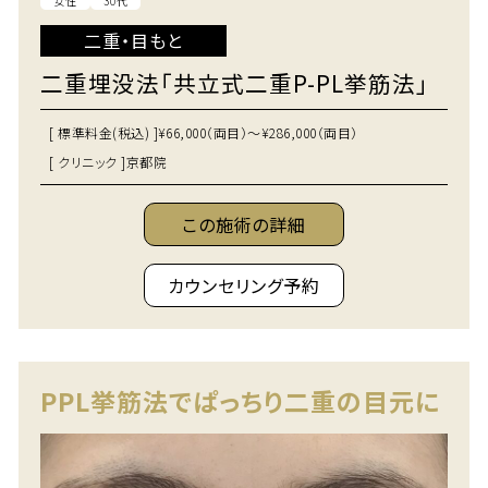
女性
30代
二重・目もと
二重埋没法「共立式二重P-PL挙筋法」
[ 標準料金(税込) ]
¥66,000（両目）～¥286,000（両目）
[ クリニック ]
京都院
この施術の詳細
カウンセリング予約
PPL挙筋法でぱっちり二重の目元に