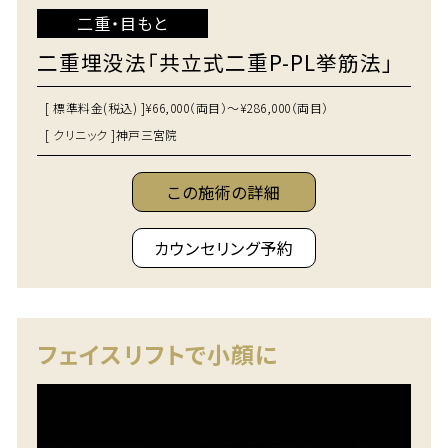
二重・目もと
二重埋没法「共立式二重P-PL挙筋法」
[ 標準料金(税込) ]
¥66,000（両目）～¥286,000（両目）
[ クリニック ]
神戸三宮院
この施術の詳細
カウンセリング予約
フェイスリフトで小顔に