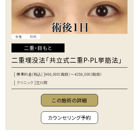
女性
30代
二重・目もと
二重埋没法「共立式二重P-PL挙筋法」
[ 標準料金(税込) ]
¥66,000（両目）～¥286,000（両目）
[ クリニック ]
立川院
この施術の詳細
カウンセリング予約