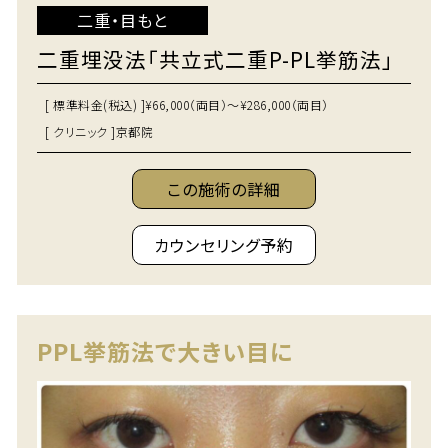
二重・目もと
二重埋没法「共立式二重P-PL挙筋法」
[ 標準料金(税込) ]
¥66,000（両目）～¥286,000（両目）
[ クリニック ]
京都院
この施術の詳細
カウンセリング予約
PPL挙筋法で大きい目に