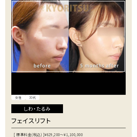
女性
30代
しわ・たるみ
フェイスリフト
[ 標準料金(税込) ]
¥629,200～¥1,100,000