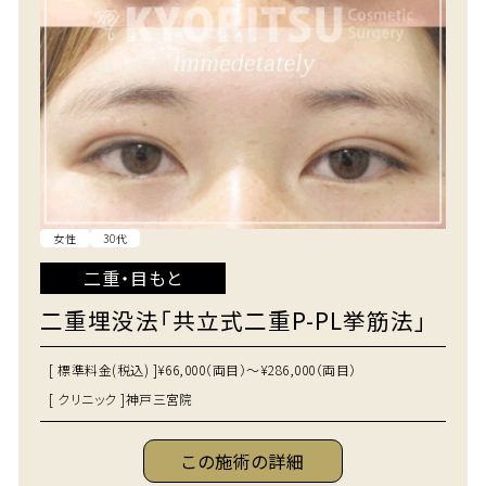
女性
30代
二重・目もと
二重埋没法「共立式二重P-PL挙筋法」
[ 標準料金(税込) ]
¥66,000（両目）～¥286,000（両目）
[ クリニック ]
神戸三宮院
この施術の詳細