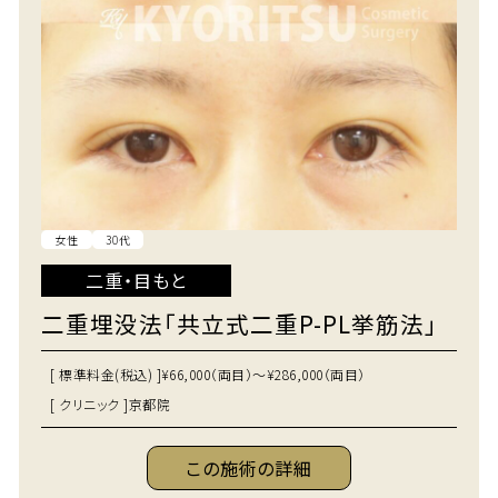
女性
30代
二重・目もと
二重埋没法「共立式二重P-PL挙筋法」
[ 標準料金(税込) ]
¥66,000（両目）～¥286,000（両目）
[ クリニック ]
京都院
この施術の詳細