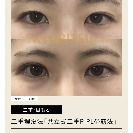
女性
30代
二重・目もと
二重埋没法「共立式二重P-PL挙筋法」