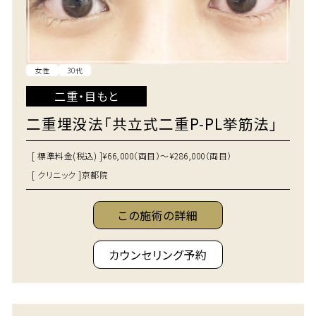
女性
30代
二重・目もと
二重埋没法「共立式二重P-PL挙筋法」
[ 標準料金(税込) ]
¥66,000（両目）～¥286,000（両目）
[ クリニック ]
京都院
この施術の詳細
カウンセリング予約