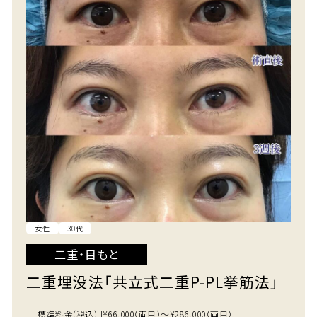
女性
30代
二重・目もと
二重埋没法「共立式二重P-PL挙筋法」
[ 標準料金(税込) ]
¥66,000（両目）～¥286,000（両目）