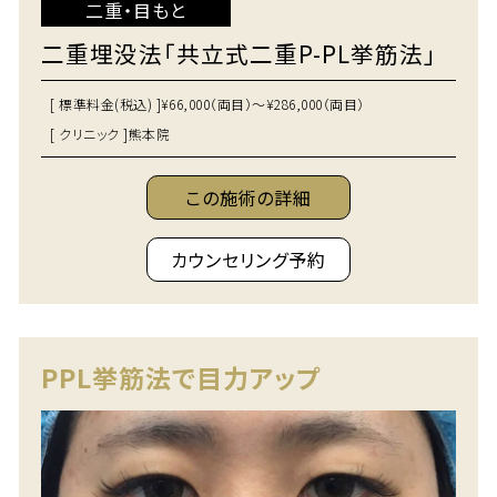
二重・目もと
二重埋没法「共立式二重P-PL挙筋法」
[ 標準料金(税込) ]
¥66,000（両目）～¥286,000（両目）
[ クリニック ]
熊本院
この施術の詳細
カウンセリング予約
PPL挙筋法で目力アップ