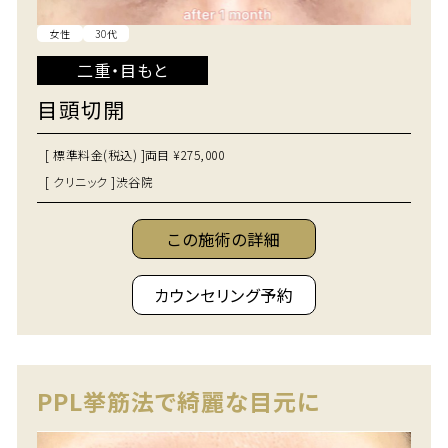
女性
30代
二重・目もと
目頭切開
[ 標準料金(税込) ]
両目 ¥275,000
[ クリニック ]
渋谷院
この施術の詳細
カウンセリング予約
PPL挙筋法で綺麗な目元に