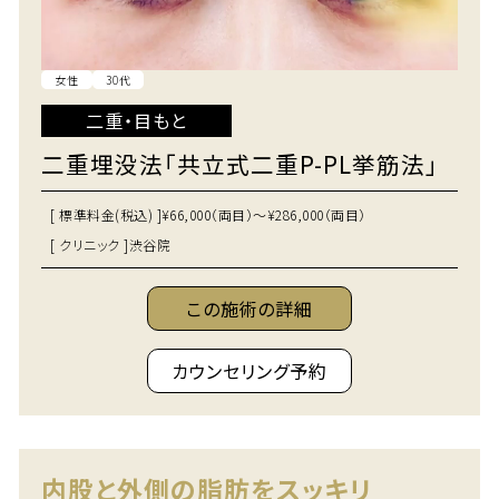
女性
30代
二重・目もと
二重埋没法「共立式二重P-PL挙筋法」
[ 標準料金(税込) ]
¥66,000（両目）～¥286,000（両目）
[ クリニック ]
渋谷院
この施術の詳細
カウンセリング予約
内股と外側の脂肪をスッキリ