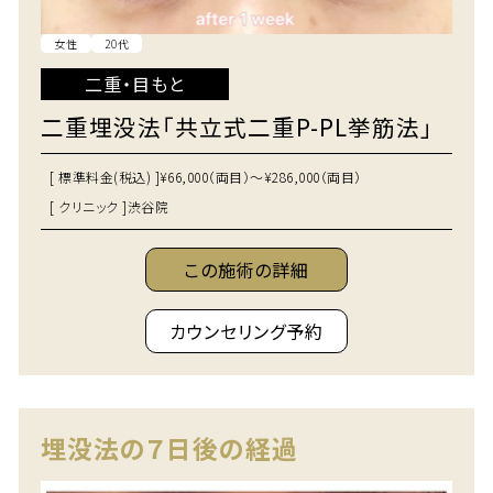
女性
20代
二重・目もと
二重埋没法「共立式二重P-PL挙筋法」
[ 標準料金(税込) ]
¥66,000（両目）～¥286,000（両目）
[ クリニック ]
渋谷院
この施術の詳細
カウンセリング予約
埋没法の７日後の経過