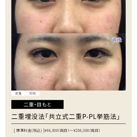
女性
30代
二重・目もと
二重埋没法「共立式二重P-PL挙筋法」
[ 標準料金(税込) ]
¥66,000（両目）～¥286,000（両目）