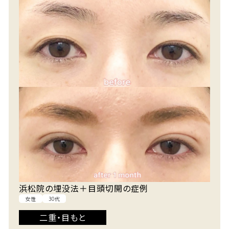
浜松院の埋没法＋目頭切開の症例
女性
30代
二重・目もと