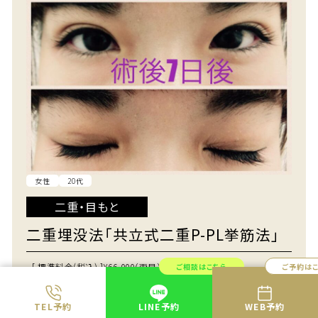
女性
20代
二重・目もと
二重埋没法「共立式二重P-PL挙筋法」
[ 標準料金(税込) ]
¥66,000（両目）～¥286,000（両目）
ご相談はこちら
ご予約は
[ クリニック ]
渋谷院
TEL予約
LINE予約
WEB予約