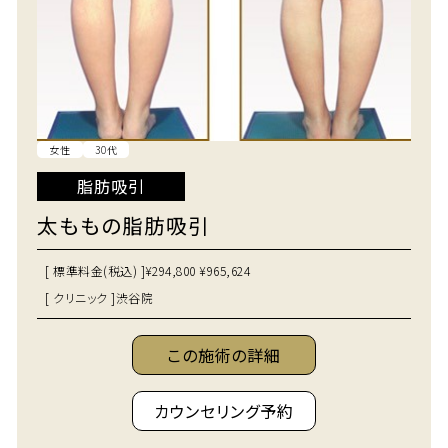
女性
30代
脂肪吸引
太ももの脂肪吸引
[ 標準料金(税込) ]
¥294,800 ¥965,624
[ クリニック ]
渋谷院
この施術の詳細
カウンセリング予約