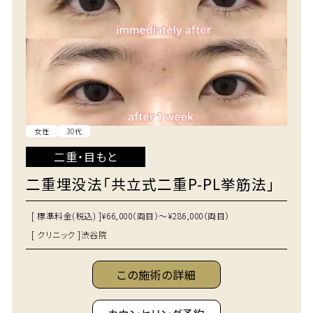
女性
30代
二重・目もと
二重埋没法「共立式二重P-PL挙筋法」
[ 標準料金(税込) ]
¥66,000（両目）～¥286,000（両目）
[ クリニック ]
渋谷院
この施術の詳細