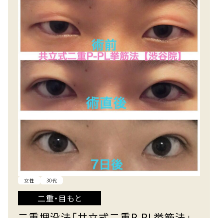
女性
30代
二重・目もと
二重埋没法「共立式二重P-PL挙筋法」