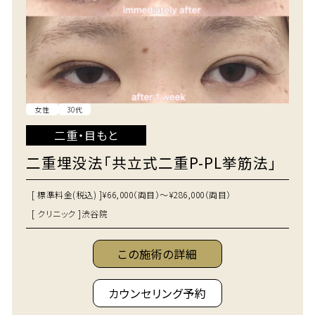
女性
30代
二重・目もと
二重埋没法「共立式二重P-PL挙筋法」
[ 標準料金(税込) ]
¥66,000（両目）～¥286,000（両目）
[ クリニック ]
渋谷院
この施術の詳細
カウンセリング予約