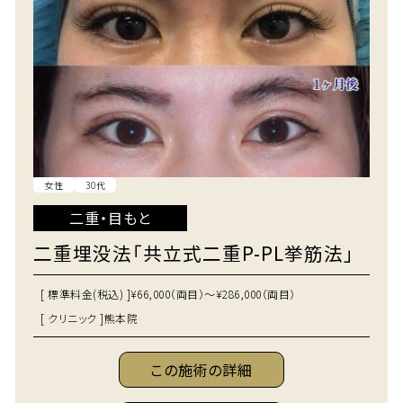
女性
30代
二重・目もと
二重埋没法「共立式二重P-PL挙筋法」
[ 標準料金(税込) ]
¥66,000（両目）～¥286,000（両目）
[ クリニック ]
熊本院
この施術の詳細