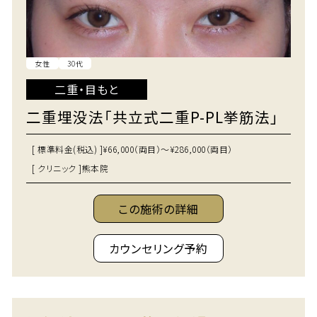
女性
30代
二重・目もと
二重埋没法「共立式二重P-PL挙筋法」
[ 標準料金(税込) ]
¥66,000（両目）～¥286,000（両目）
[ クリニック ]
熊本院
この施術の詳細
カウンセリング予約