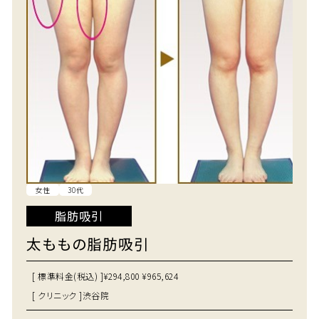
女性
30代
脂肪吸引
太ももの脂肪吸引
[ 標準料金(税込) ]
¥294,800 ¥965,624
[ クリニック ]
渋谷院