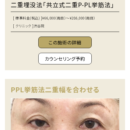
二重埋没法「共立式二重P-PL挙筋法」
[ 標準料金(税込) ]
¥66,000（両目）～¥286,000（両目）
[ クリニック ]
渋谷院
この施術の詳細
カウンセリング予約
PPL挙筋法二重幅を合わせる