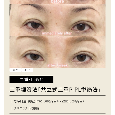
女性
30代
二重・目もと
二重埋没法「共立式二重P-PL挙筋法」
[ 標準料金(税込) ]
¥66,000（両目）～¥286,000（両目）
[ クリニック ]
渋谷院