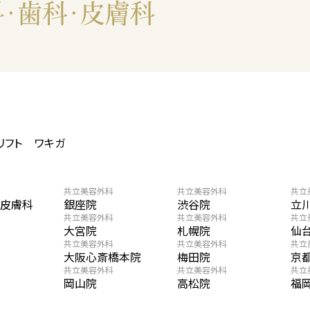
リフト
ワキガ
共立美容外科
共立美容外科
共立
・皮膚科
銀座院
渋谷院
立
共立美容外科
共立美容外科
共立
大宮院
札幌院
仙
共立美容外科
共立美容外科
共立
大阪心斎橋本院
梅田院
京
共立美容外科
共立美容外科
共立
岡山院
高松院
福