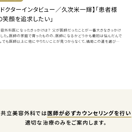
【ドクターインタビュー／久次米一輝】「患者様
の笑顔を追求したい」
美容外科医になったきっかけは？ 父が医師だったことが一番大きなきっかけ
でした。医師の家庭で育ったものの、医師になるかどうかも最初は悩んだんで
す。でも医師以上に他にやりたいことが見つからなくて、結局この道を選びま
た。 キ […]
共立美容外科では
医師が必ずカウンセリングを行い
適切な治療のみをご案内します。