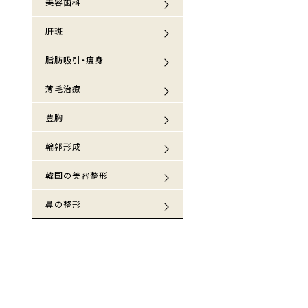
美容歯科
肝斑
脂肪吸引・痩身
薄毛治療
豊胸
輪郭形成
韓国の美容整形
鼻の整形