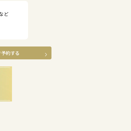
など
で予約する