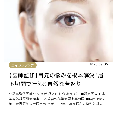
2025.09.05
エイジングケア
【医師監修】目元の悩みを根本解決！眉
下切開で叶える自然な若返り
～記事監修医師～ 久次米 秋人(くじめ あきひと) ■認定医等 日本
美容外科医師会理事 日本美容外科学会認定専門医 ■略歴 1983
年 金沢医科大学医学部 卒業 1983年 高知医科大整形外科入局
1989年 東京本院( […]