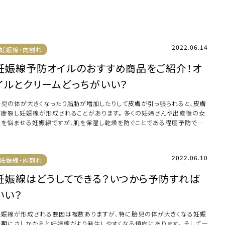
できるの […]
2022.06.14
妊娠線・肉割れ
妊娠線予防オイルのおすすめ商品をご紹介！オ
イルとクリームどっちがいい？
胎児の体が大きくなったり脂肪が増加したりして皮膚が引っ張られると、皮膚
が断裂し妊娠線が形成されることがあります。 多くの妊婦さんや出産後の女
性を悩ませる妊娠線ですが、肌を保湿し乾燥を防ぐことである程度予防でき
可能性があ […]
2022.06.10
妊娠線・肉割れ
妊娠線はどうしてできる？いつから予防すれば
いい？
妊娠線が形成される要因は複数ありますが、特に胎児の体が大きくなる妊娠
後期にさしかかると妊娠線がより発生しやすくなる傾向にあります。 そして一