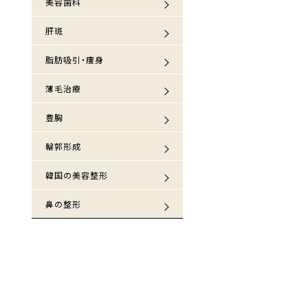
美容歯科
肝斑
脂肪吸引・痩身
薄毛治療
豊胸
輪郭形成
韓国の美容整形
鼻の整形