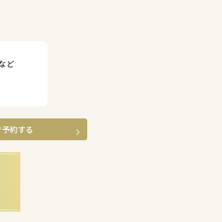
など
で予約する