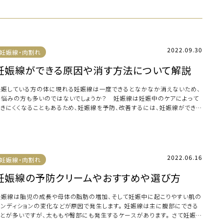
2022.09.30
妊娠線・肉割れ
妊娠線ができる原因や消す方法について解説
妊娠している方の体に現れる妊娠線は一度できるとなかなか消えないため、
お悩みの方も多いのではないでしょうか？ 妊娠線は妊娠中のケアによって
できにくくなることもあるため、妊娠線を予防、改善するには、妊娠線ができる
因を知り、 […]
2022.06.16
妊娠線・肉割れ
妊娠線の予防クリームやおすすめや選び方
妊娠線は胎児の成長や母体の脂肪の増加、そして妊娠中に起こりやすい肌の
コンディションの変化などが原因で発生します。 妊娠線は主に腹部にできる
ことが多いですが、太ももや臀部にも発生するケースがあります。 さて妊娠線