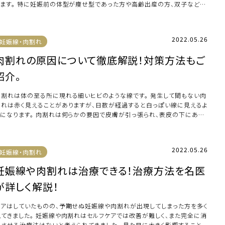
ります。 特に妊娠前の体型が痩せ型であった方や高齢出産の方、双子など多
妊娠の方は腹 […]
2022.05.26
妊娠線・肉割れ
肉割れの原因について徹底解説！対策方法もご
紹介。
肉割れは体の至る所に現れる細いヒビのような線です。 発生して間もない肉
割れは赤く見えることがありますが、日数が経過すると白っぽい線に見えるよ
うになります。 肉割れは何らかの要因で皮膚が引っ張られ、表皮の下にある
皮が断裂 […]
2022.05.26
妊娠線・肉割れ
妊娠線や肉割れは治療できる！治療方法を名医
が詳しく解説！
ケアはしていたものの、予期せぬ妊娠線や肉割れが出現してしまった方を多く
見てきました。 妊娠線や肉割れはセルフケアでは改善が難しく、また完全に消
失させる治療法はないと考えられてきました。 見た目に大きく影響すること