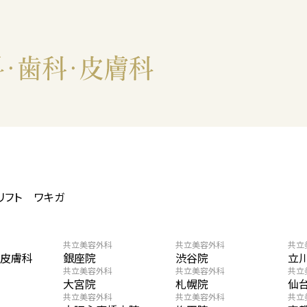
リフト
ワキガ
共立美容外科
共立美容外科
共立
・皮膚科
銀座院
渋谷院
立
共立美容外科
共立美容外科
共立
大宮院
札幌院
仙
共立美容外科
共立美容外科
共立