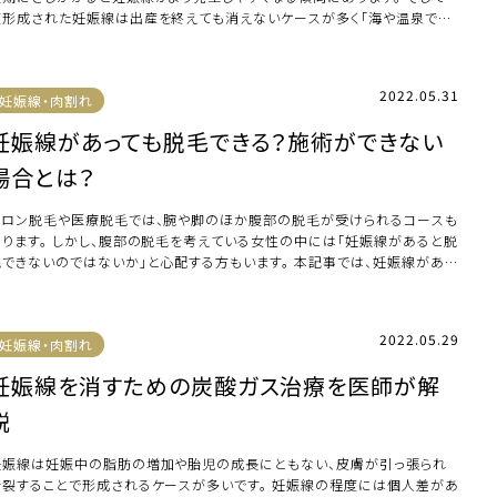
度形成された妊娠線は出産を終えても消えないケースが多く「海や温泉で人
が気になっ […]
2022.05.31
妊娠線・肉割れ
妊娠線があっても脱毛できる？施術ができない
場合とは？
サロン脱毛や医療脱毛では、腕や脚のほか腹部の脱毛が受けられるコースも
あります。 しかし、腹部の脱毛を考えている女性の中には「妊娠線があると脱
毛できないのではないか」と心配する方もいます。 本記事では、妊娠線がある
脱毛が […]
2022.05.29
妊娠線・肉割れ
妊娠線を消すための炭酸ガス治療を医師が解
説
妊娠線は妊娠中の脂肪の増加や胎児の成長にともない、皮膚が引っ張られ
断裂することで形成されるケースが多いです。 妊娠線の程度には個人差があ