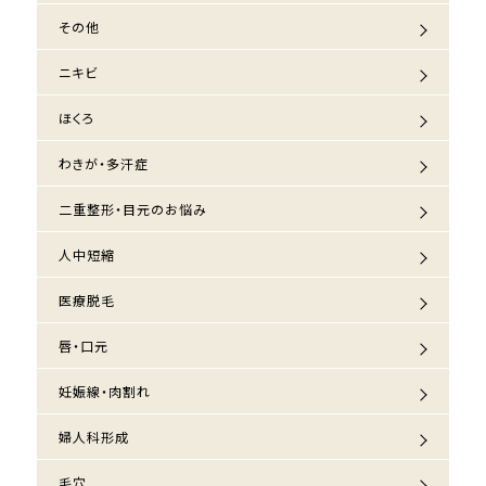
その他
ニキビ
ほくろ
わきが・多汗症
二重整形・目元のお悩み
人中短縮
医療脱毛
唇・口元
妊娠線・肉割れ
婦人科形成
毛穴