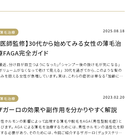
2025.08.18
薄毛治療
【医師監修】30代から始めてみる女性の薄毛治
療FAGA完全ガイド
「最近、分け目が目立つようになった」「シャンプー後の抜け毛が気になる」
ボリュームがなくなって老けて見える」――― 30代を過ぎてから、このような髪の
悩みを抱える女性が急増しています。実は、これらの症状は単なる「加齢によ
…]
2023.02.20
薄毛治療
ザガーロの効果や副作用を分かりやすく解説
男性ホルモンの影響によって出現する薄毛や脱毛をAGA（男性型脱毛症）と
呼びます。 AGA による薄毛を治療するためには、男性ホルモンの活性化を抑
制する必要があり、そのためには、今回ご紹介するザガーロ（デュタステリド）