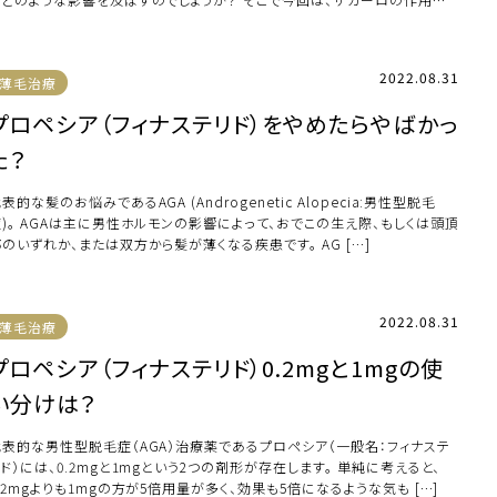
を […]
2022.08.31
薄毛治療
プロペシア（フィナステリド）をやめたらやばかっ
た？
表的な髪のお悩みであるAGA (Androgenetic Alopecia:男性型脱毛
症)。 AGAは主に男性ホルモンの影響によって、おでこの生え際、もしくは頭頂
のいずれか、または双方から髪が薄くなる疾患です。 AG […]
2022.08.31
薄毛治療
プロペシア（フィナステリド）0.2mgと1mgの使
い分けは？
代表的な男性型脱毛症（AGA）治療薬であるプロペシア（一般名：フィナステ
ド）には、0.2mgと1mgという2つの剤形が存在します。 単純に考えると、
.2mgよりも1mgの方が5倍用量が多く、効果も5倍になるような気も […]