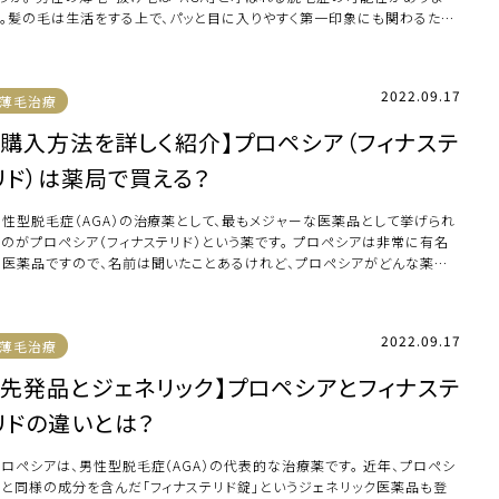
す。髪の毛は生活をする上で、パッと目に入りやすく第一印象にも関わるた
、コンプレ […]
2022.09.17
薄毛治療
【購入方法を詳しく紹介】プロペシア（フィナステ
リド）は薬局で買える？
男性型脱毛症（AGA）の治療薬として、最もメジャーな医薬品として挙げられ
るのがプロペシア（フィナステリド）という薬です。 プロペシアは非常に有名
な医薬品ですので、名前は聞いたことあるけれど、プロペシアがどんな薬か
知らな […]
2022.09.17
薄毛治療
【先発品とジェネリック】プロペシアとフィナステ
リドの違いとは？
プロペシアは、男性型脱毛症（AGA）の代表的な治療薬です。 近年、プロペシ
アと同様の成分を含んだ「フィナステリド錠」というジェネリック医薬品も登