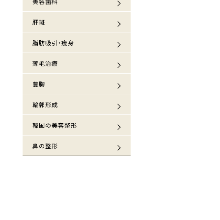
美容歯科
肝斑
脂肪吸引・痩身
薄毛治療
豊胸
輪郭形成
韓国の美容整形
鼻の整形