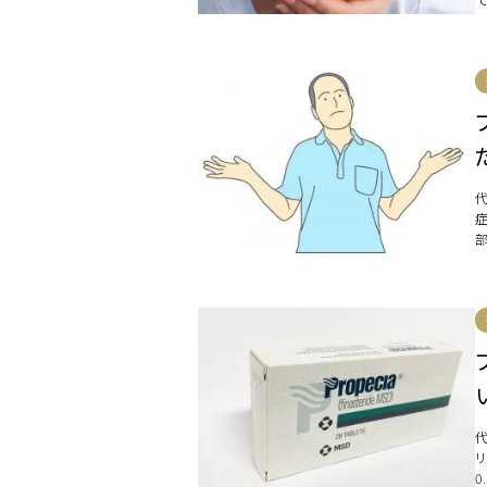
序
代
部
リ
0