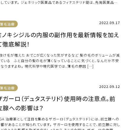
場しています。 ジェネリック医薬品であるフィナステリド錠は、先発医薬品で
る […]
2022.09.17
薄毛治療
ミノキシジルの内服の副作用を最新情報を加え
て徹底解説！
抜け毛が増えた おでこが広くなった気がするなど 髪の毛のボリュームが減
っている ふと自分の髪の毛が薄くなっていることに気づくと、なんだか不安
になりますよね。 現代科学や現代医学では、薄毛の原因 […]
2022.09.12
薄毛治療
ザガーロ（デュタステリド）使用時の注意点。前
立腺への影響は？
AGA 治療薬として注目を集めるザガーロ（デュタステリド）には、前立腺への
影響があることが知られています。 ザガーロを使用することで、前立腺に対し
てどのような影響を及ぼすのでしょうか？ そこで今回は、ザガーロの作用機