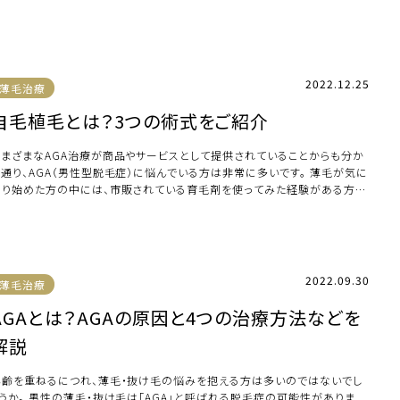
よ […]
2022.12.25
薄毛治療
自毛植毛とは？3つの術式をご紹介
さまざまなAGA治療が商品やサービスとして提供されていることからも分か
る通り、AGA（男性型脱毛症）に悩んでいる方は非常に多いです。 薄毛が気に
なり始めた方の中には、市販されている育毛剤を使ってみた経験がある方も
るでし […]
2022.09.30
薄毛治療
AGAとは？AGAの原因と4つの治療方法などを
解説
年齢を重ねるにつれ、薄毛・抜け毛の悩みを抱える方は多いのではないでし
ょうか。 男性の薄毛・抜け毛は「AGA」と呼ばれる脱毛症の可能性がありま