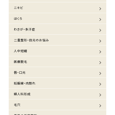
ニキビ
ほくろ
わきが・多汗症
二重整形・目元のお悩み
人中短縮
医療脱毛
唇・口元
妊娠線・肉割れ
婦人科形成
毛穴