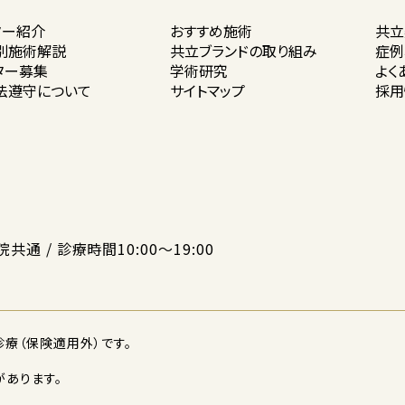
ター紹介
おすすめ施術
共立
別施術解説
共立ブランドの
取り組み
症例
ター募集
学術研究
よく
法遵守に
ついて
サイトマップ
採用
院共通 / 診療時間10:00〜19:00
療（保険適用外）です。
あります。