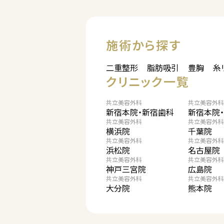
施術から探す
二重整形
脂肪吸引
豊胸
糸
クリニック一覧
共立美容外科
共立美容外科
新宿本院・新宿歯科
新宿本院
共立美容外科
共立美容外科
横浜院
千葉院
共立美容外科
共立美容外科
浜松院
名古屋院
共立美容外科
共立美容外科
神戸三宮院
広島院
共立美容外科
共立美容外科
大分院
熊本院