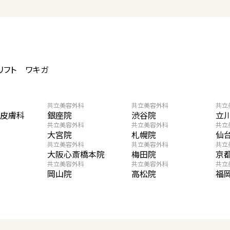
リフト
ワキガ
共立美容外科
共立美容外科
共立
・皮膚科
銀座院
渋谷院
立
共立美容外科
共立美容外科
共立
大宮院
札幌院
仙
共立美容外科
共立美容外科
共立
大阪心斎橋本院
梅田院
京
共立美容外科
共立美容外科
共立
岡山院
高松院
福