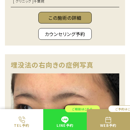
[ クリニック ]
千葉院
この施術の詳細
カウンセリング予約
埋没法の右向きの症例写真
ご相談はこちら
ご予約は
TEL予約
LINE予約
WEB予約