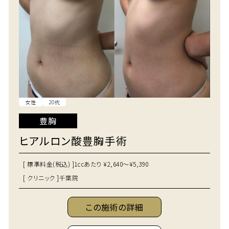
女性
20代
豊胸
ヒアルロン酸豊胸手術
[ 標準料金(税込) ]
1ccあたり ¥2,640～¥5,390
[ クリニック ]
千葉院
この施術の詳細