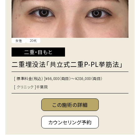
女性
20代
二重・目もと
二重埋没法「共立式二重P-PL挙筋法」
[ 標準料金(税込) ]
¥66,000（両目）～¥286,000（両目）
[ クリニック ]
千葉院
この施術の詳細
カウンセリング予約