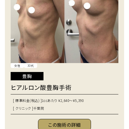
女性
30代
豊胸
ヒアルロン酸豊胸手術
[ 標準料金(税込) ]
1ccあたり ¥2,640～¥5,390
[ クリニック ]
千葉院
この施術の詳細