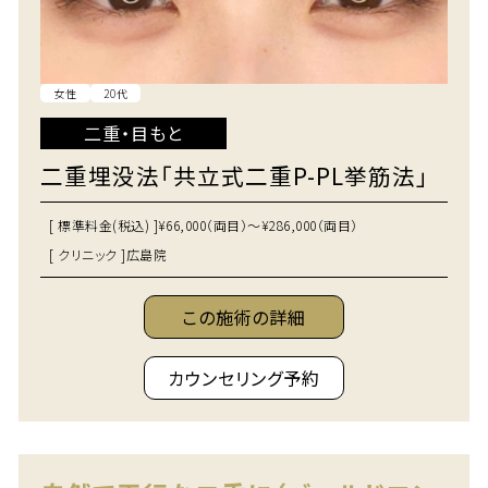
女性
20代
二重・目もと
二重埋没法「共立式二重P-PL挙筋法」
[ 標準料金(税込) ]
¥66,000（両目）～¥286,000（両目）
[ クリニック ]
広島院
この施術の詳細
カウンセリング予約