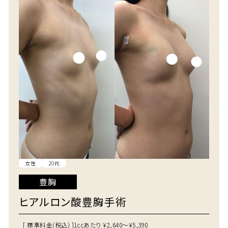
女性
20代
豊胸
ヒアルロン酸豊胸手術
[ 標準料金(税込) ]
1ccあたり ¥2,640～¥5,390