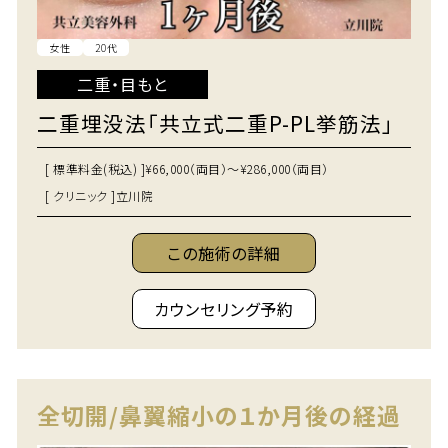
女性
20代
二重・目もと
二重埋没法「共立式二重P-PL挙筋法」
[ 標準料金(税込) ]
¥66,000（両目）～¥286,000（両目）
[ クリニック ]
立川院
この施術の詳細
カウンセリング予約
全切開/鼻翼縮小の１か月後の経過