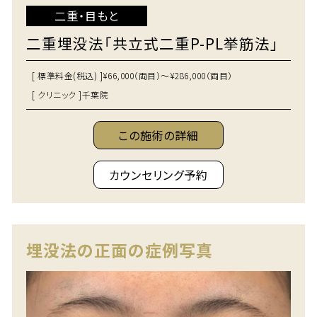
二重・目もと
二重埋没法「共立式二重P-PL挙筋法」
[ 標準料金(税込) ]
¥66,000（両目）～¥286,000（両目）
[ クリニック ]
千葉院
この施術の詳細
カウンセリング予約
埋没法の正面の症例写真