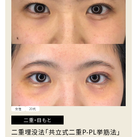
女性
20代
二重・目もと
二重埋没法「共立式二重P-PL挙筋法」