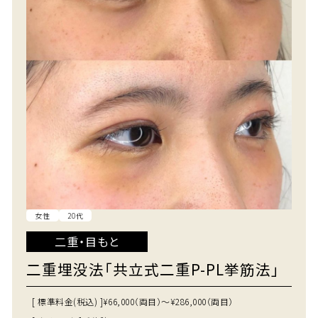
女性
20代
二重・目もと
二重埋没法「共立式二重P-PL挙筋法」
[ 標準料金(税込) ]
¥66,000（両目）～¥286,000（両目）