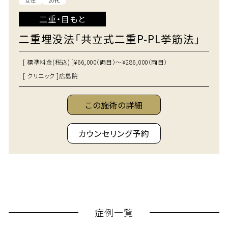
女性
20代
二重・目もと
二重埋没法「共立式二重P-PL挙筋法」
[ 標準料金(税込) ]
¥66,000（両目）～¥286,000（両目）
[ クリニック ]
広島院
この施術の詳細
カウンセリング予約
症例一覧