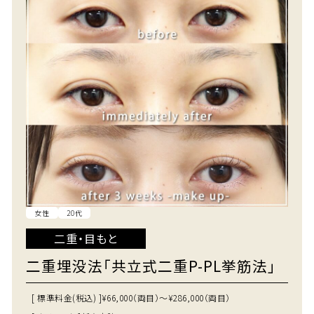
女性
20代
二重・目もと
二重埋没法「共立式二重P-PL挙筋法」
[ 標準料金(税込) ]
¥66,000（両目）～¥286,000（両目）