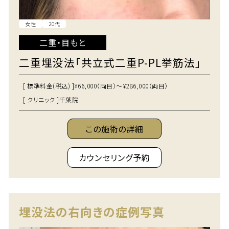
女性
20代
二重・目もと
二重埋没法「共立式二重P-PL挙筋法」
[ 標準料金(税込) ]
¥66,000（両目）～¥286,000（両目）
[ クリニック ]
千葉院
この施術の詳細
カウンセリング予約
埋没法の右向きの症例写真