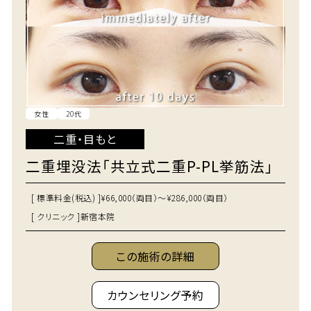
女性
20代
二重・目もと
二重埋没法「共立式二重P-PL挙筋法」
[ 標準料金(税込) ]
¥66,000（両目）～¥286,000（両目）
[ クリニック ]
新宿本院
この施術の詳細
カウンセリング予約