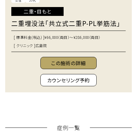
女性
20代
二重・目もと
二重埋没法「共立式二重P-PL挙筋法」
[ 標準料金(税込) ]
¥66,000（両目）～¥286,000（両目）
[ クリニック ]
広島院
この施術の詳細
カウンセリング予約
症例一覧