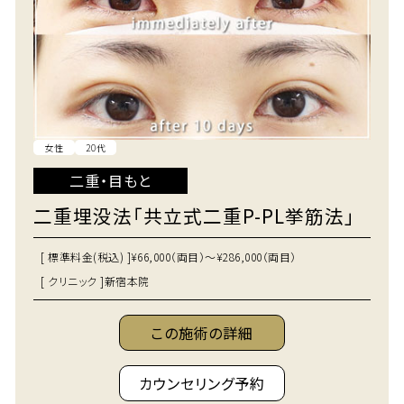
女性
20代
二重・目もと
二重埋没法「共立式二重P-PL挙筋法」
[ 標準料金(税込) ]
¥66,000（両目）～¥286,000（両目）
[ クリニック ]
新宿本院
この施術の詳細
カウンセリング予約