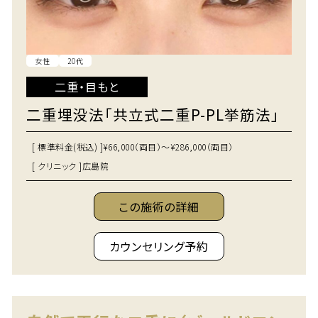
女性
20代
二重・目もと
二重埋没法「共立式二重P-PL挙筋法」
[ 標準料金(税込) ]
¥66,000（両目）～¥286,000（両目）
[ クリニック ]
広島院
この施術の詳細
カウンセリング予約