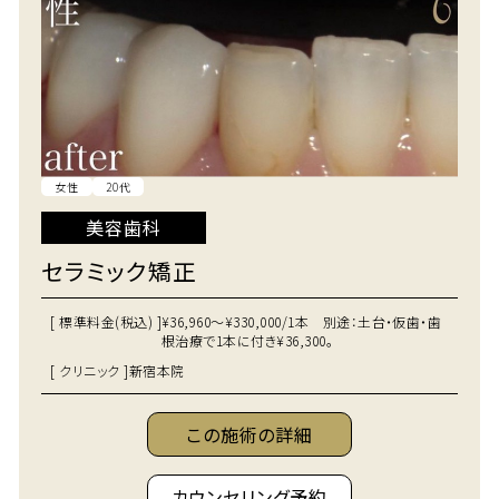
女性
20代
美容歯科
セラミック矯正
[ 標準料金(税込) ]
¥36,960～¥330,000/1本 別途：土台・仮歯・歯
根治療で1本に付き¥36,300。
[ クリニック ]
新宿本院
この施術の詳細
カウンセリング予約