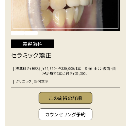
美容歯科
セラミック矯正
[ 標準料金(税込) ]
¥36,960～¥330,000/1本 別途：土台・仮歯・歯
根治療で1本に付き¥36,300。
[ クリニック ]
新宿本院
この施術の詳細
カウンセリング予約