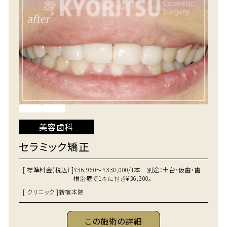
美容歯科
セラミック矯正
[ 標準料金(税込) ]
¥36,960～¥330,000/1本 別途：土台・仮歯・歯
根治療で1本に付き¥36,300。
[ クリニック ]
新宿本院
この施術の詳細