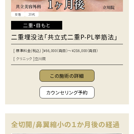
女性
20代
二重・目もと
二重埋没法「共立式二重P-PL挙筋法」
[ 標準料金(税込) ]
¥66,000（両目）～¥286,000（両目）
[ クリニック ]
立川院
この施術の詳細
カウンセリング予約
全切開/鼻翼縮小の１か月後の経過