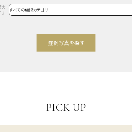
術カ
ゴリ
PICK UP