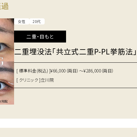
経過
女性
20代
二重・目もと
二重埋没法「共立式二重P-PL挙筋法」
[ 標準料金(税込) ]
¥66,000（両目）～¥286,000（両目）
[ クリニック ]
立川院