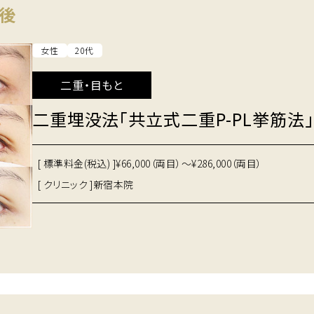
後
女性
20代
二重・目もと
二重埋没法「共立式二重P-PL挙筋法」
[ 標準料金(税込) ]
¥66,000（両目）～¥286,000（両目）
[ クリニック ]
新宿本院