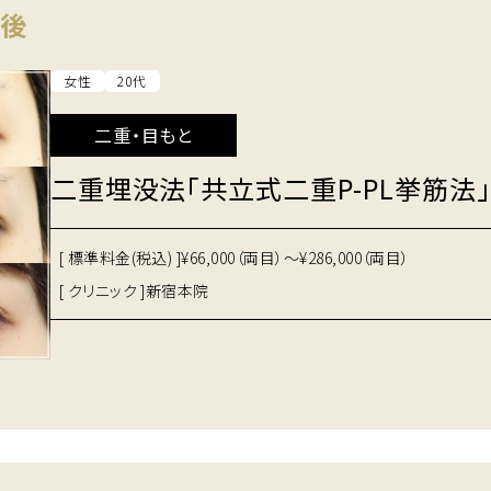
間後
女性
20代
二重・目もと
二重埋没法「共立式二重P-PL挙筋法」
[ 標準料金(税込) ]
¥66,000（両目）～¥286,000（両目）
[ クリニック ]
新宿本院