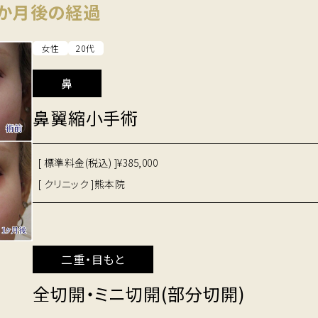
１か月後の経過
女性
20代
鼻
鼻翼縮小手術
[ 標準料金(税込) ]
¥385,000
[ クリニック ]
熊本院
二重・目もと
全切開・ミニ切開(部分切開)