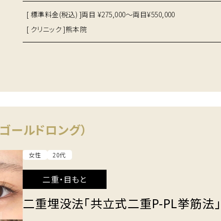
[ 標準料金(税込) ]
両目 ¥275,000～両目¥550,000
[ クリニック ]
熊本院
ゴールドロング）
女性
20代
二重・目もと
二重埋没法「共立式二重P-PL挙筋法」