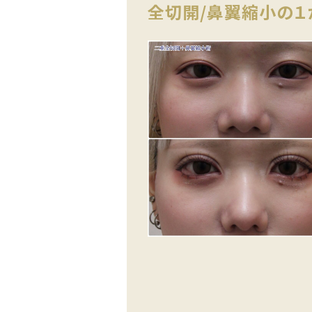
全切開/鼻翼縮小の