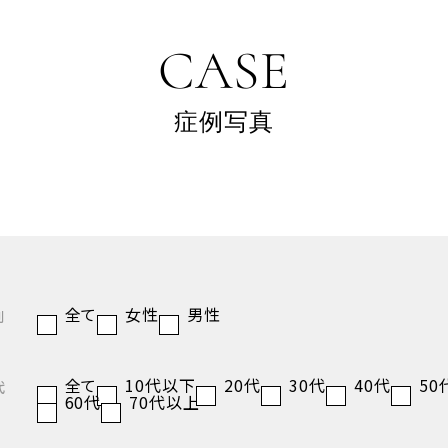
CASE
症例写真
全て
女性
男性
別
全て
10代以下
20代
30代
40代
50
代
60代
70代以上