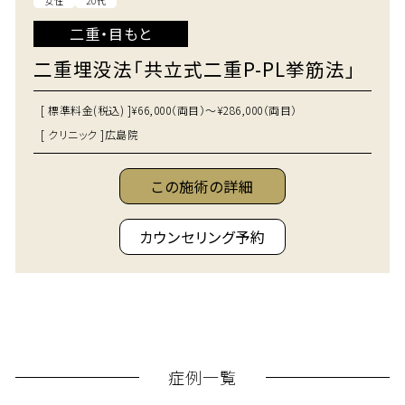
女性
20代
二重・目もと
二重埋没法「共立式二重P-PL挙筋法」
[ 標準料金(税込) ]
¥66,000（両目）～¥286,000（両目）
[ クリニック ]
広島院
この施術の詳細
カウンセリング予約
症例一覧