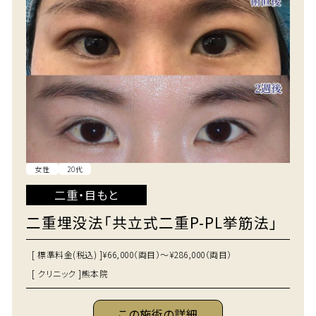
女性
20代
二重・目もと
二重埋没法「共立式二重P-PL挙筋法」
[ 標準料金(税込) ]
¥66,000（両目）～¥286,000（両目）
[ クリニック ]
熊本院
この施術の詳細