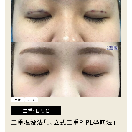
女性
20代
二重・目もと
二重埋没法「共立式二重P-PL挙筋法」