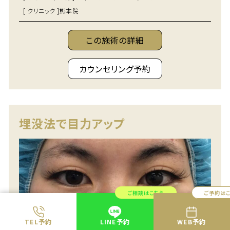
[ クリニック ]
熊本院
この施術の詳細
カウンセリング予約
埋没法で目力アップ
ご相談はこちら
ご予約は
TEL予約
LINE予約
WEB予約