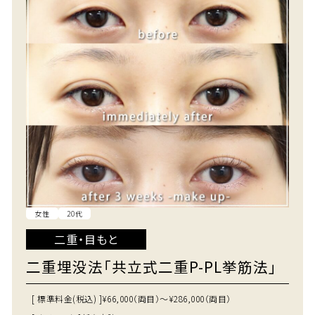
女性
20代
二重・目もと
二重埋没法「共立式二重P-PL挙筋法」
[ 標準料金(税込) ]
¥66,000（両目）～¥286,000（両目）