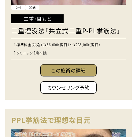
女性
20代
二重・目もと
二重埋没法「共立式二重P-PL挙筋法」
[ 標準料金(税込) ]
¥66,000（両目）～¥286,000（両目）
[ クリニック ]
熊本院
この施術の詳細
カウンセリング予約
PPL挙筋法で理想な目元