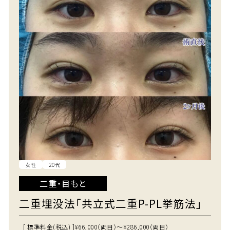
女性
20代
二重・目もと
二重埋没法「共立式二重P-PL挙筋法」
[ 標準料金(税込) ]
¥66,000（両目）～¥286,000（両目）