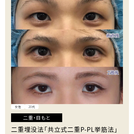
女性
20代
二重・目もと
二重埋没法「共立式二重P-PL挙筋法」