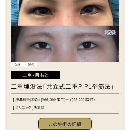
女性
30代
二重・目もと
二重埋没法「共立式二重P-PL挙筋法」
[ 標準料金(税込) ]
¥66,000（両目）～¥286,000（両目）
[ クリニック ]
熊本院
この施術の詳細