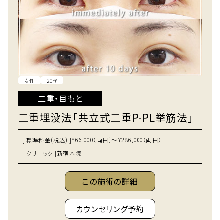
女性
20代
二重・目もと
二重埋没法「共立式二重P-PL挙筋法」
[ 標準料金(税込) ]
¥66,000（両目）～¥286,000（両目）
[ クリニック ]
新宿本院
この施術の詳細
カウンセリング予約