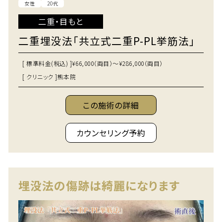
女性
20代
二重・目もと
二重埋没法「共立式二重P-PL挙筋法」
[ 標準料金(税込) ]
¥66,000（両目）～¥286,000（両目）
[ クリニック ]
熊本院
この施術の詳細
カウンセリング予約
埋没法の傷跡は綺麗になります