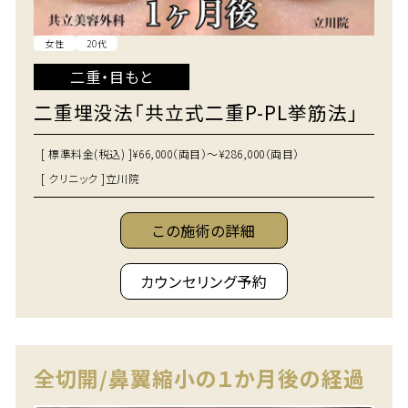
女性
20代
二重・目もと
二重埋没法「共立式二重P-PL挙筋法」
[ 標準料金(税込) ]
¥66,000（両目）～¥286,000（両目）
[ クリニック ]
立川院
この施術の詳細
カウンセリング予約
全切開/鼻翼縮小の１か月後の経過