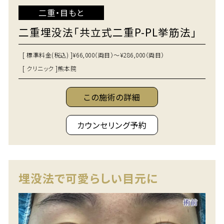
二重・目もと
二重埋没法「共立式二重P-PL挙筋法」
[ 標準料金(税込) ]
¥66,000（両目）～¥286,000（両目）
[ クリニック ]
熊本院
この施術の詳細
カウンセリング予約
埋没法で可愛らしい目元に