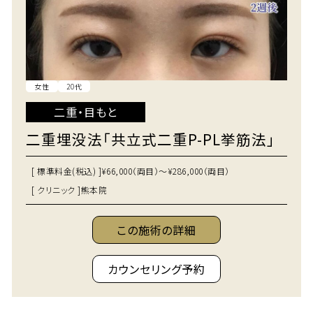
女性
20代
二重・目もと
二重埋没法「共立式二重P-PL挙筋法」
[ 標準料金(税込) ]
¥66,000（両目）～¥286,000（両目）
[ クリニック ]
熊本院
この施術の詳細
カウンセリング予約