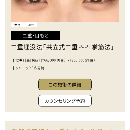
女性
20代
二重・目もと
二重埋没法「共立式二重P-PL挙筋法」
[ 標準料金(税込) ]
¥66,000（両目）～¥286,000（両目）
[ クリニック ]
広島院
この施術の詳細
カウンセリング予約