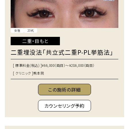
女性
20代
二重・目もと
二重埋没法「共立式二重P-PL挙筋法」
[ 標準料金(税込) ]
¥66,000（両目）～¥286,000（両目）
[ クリニック ]
熊本院
この施術の詳細
カウンセリング予約