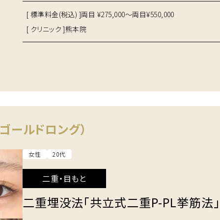
[ 標準料金(税込) ]
両目 ¥275,000～両目¥550,000
[ クリニック ]
熊本院
ゴールドロング）
女性
20代
二重・目もと
二重埋没法「共立式二重P-PL挙筋法」