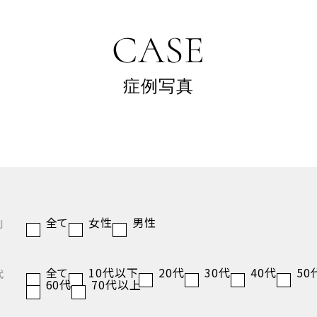
CASE
症例写真
全て
女性
男性
別
全て
10代以下
20代
30代
40代
50
代
60代
70代以上