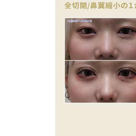
全切開/鼻翼縮小の