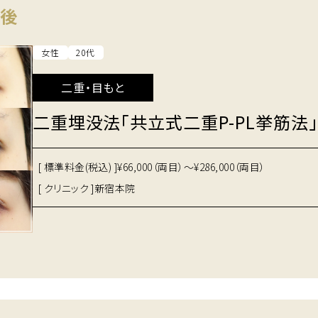
間後
女性
20代
二重・目もと
二重埋没法「共立式二重P-PL挙筋法」
[ 標準料金(税込) ]
¥66,000（両目）～¥286,000（両目）
[ クリニック ]
新宿本院