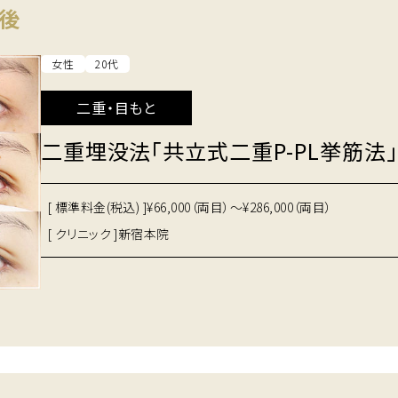
後
女性
20代
二重・目もと
二重埋没法「共立式二重P-PL挙筋法」
[ 標準料金(税込) ]
¥66,000（両目）～¥286,000（両目）
[ クリニック ]
新宿本院