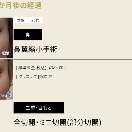
１か月後の経過
女性
20代
鼻
鼻翼縮小手術
[ 標準料金(税込) ]
¥385,000
[ クリニック ]
熊本院
二重・目もと
全切開・ミニ切開(部分切開)