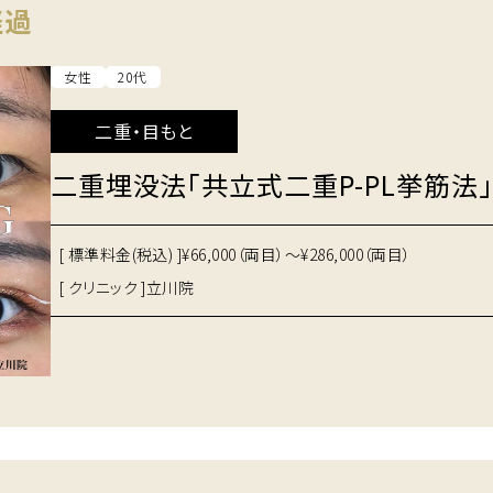
経過
女性
20代
二重・目もと
二重埋没法「共立式二重P-PL挙筋法」
[ 標準料金(税込) ]
¥66,000（両目）～¥286,000（両目）
[ クリニック ]
立川院