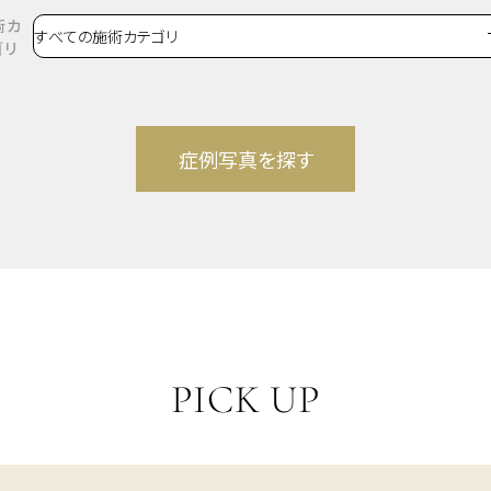
術カ
ゴリ
PICK UP