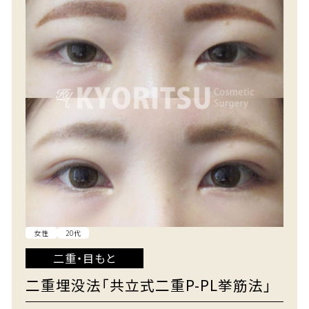
女性
20代
二重・目もと
二重埋没法「共立式二重P-PL挙筋法」