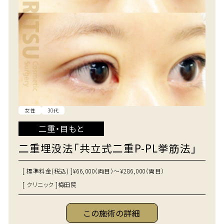
女性
30代
二重・目もと
二重埋没法「共立式二重P-PL挙筋法」
[ 標準料金(税込) ]
¥66,000（両目）～¥286,000（両目）
[ クリニック ]
梅田院
この施術の詳細