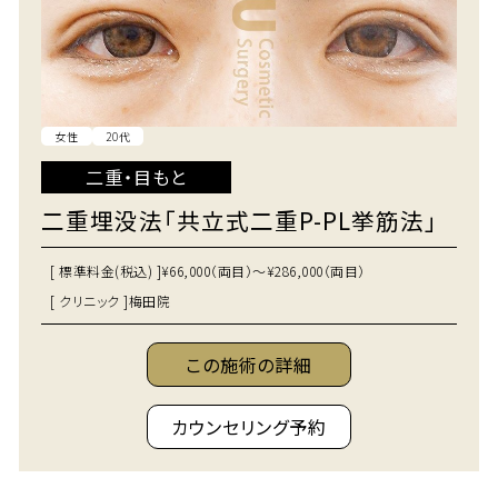
女性
20代
二重・目もと
二重埋没法「共立式二重P-PL挙筋法」
[ 標準料金(税込) ]
¥66,000（両目）～¥286,000（両目）
[ クリニック ]
梅田院
この施術の詳細
カウンセリング予約