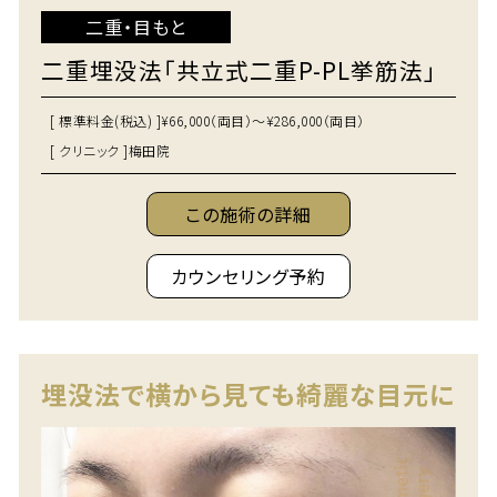
二重・目もと
二重埋没法「共立式二重P-PL挙筋法」
[ 標準料金(税込) ]
¥66,000（両目）～¥286,000（両目）
[ クリニック ]
梅田院
この施術の詳細
カウンセリング予約
埋没法で横から見ても綺麗な目元に