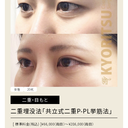
女性
20代
二重・目もと
二重埋没法「共立式二重P-PL挙筋法」
[ 標準料金(税込) ]
¥66,000（両目）～¥286,000（両目）