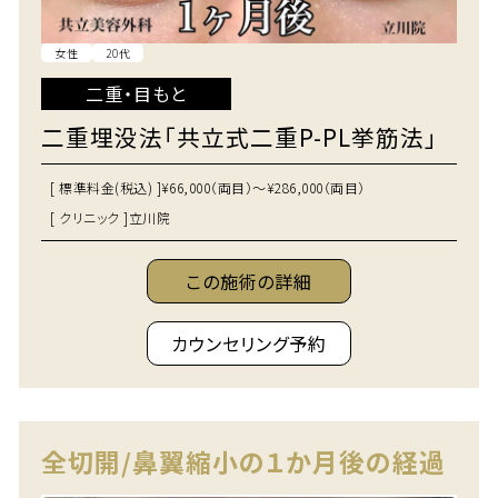
女性
20代
二重・目もと
二重埋没法「共立式二重P-PL挙筋法」
[ 標準料金(税込) ]
¥66,000（両目）～¥286,000（両目）
[ クリニック ]
立川院
この施術の詳細
カウンセリング予約
全切開/鼻翼縮小の１か月後の経過