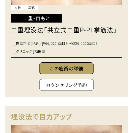
女性
20代
二重・目もと
二重埋没法「共立式二重P-PL挙筋法」
[ 標準料金(税込) ]
¥66,000（両目）～¥286,000（両目）
[ クリニック ]
梅田院
この施術の詳細
カウンセリング予約
埋没法で目力アップ