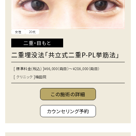
女性
20代
二重・目もと
二重埋没法「共立式二重P-PL挙筋法」
[ 標準料金(税込) ]
¥66,000（両目）～¥286,000（両目）
[ クリニック ]
梅田院
この施術の詳細
カウンセリング予約