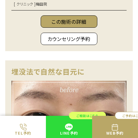
[ クリニック ]
梅田院
この施術の詳細
カウンセリング予約
埋没法で自然な目元に
ご相談はこちら
ご予約は
TEL予約
LINE予約
WEB予約