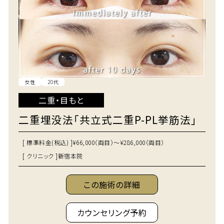
女性
20代
二重・目もと
二重埋没法「共立式二重P-PL挙筋法」
[ 標準料金(税込) ]
¥66,000（両目）～¥286,000（両目）
[ クリニック ]
新宿本院
この施術の詳細
カウンセリング予約