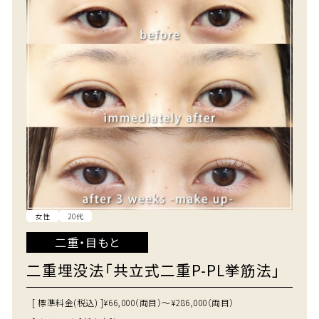
女性
20代
二重・目もと
二重埋没法「共立式二重P-PL挙筋法」
[ 標準料金(税込) ]
¥66,000（両目）～¥286,000（両目）