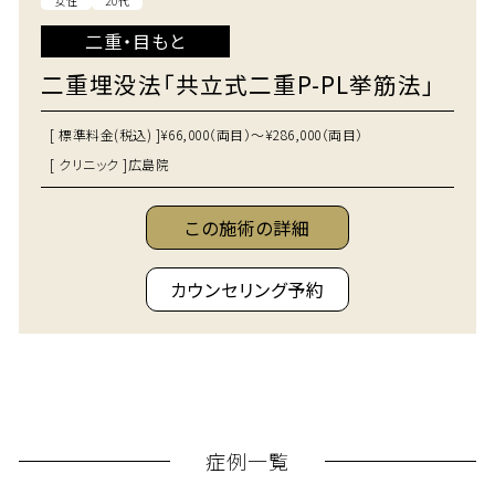
女性
20代
二重・目もと
二重埋没法「共立式二重P-PL挙筋法」
[ 標準料金(税込) ]
¥66,000（両目）～¥286,000（両目）
[ クリニック ]
広島院
この施術の詳細
カウンセリング予約
症例一覧