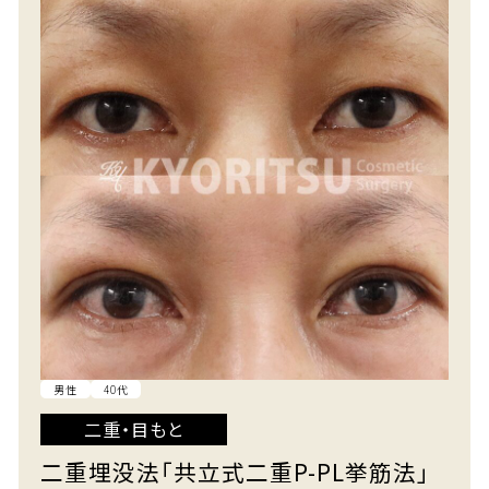
男性
40代
二重・目もと
二重埋没法「共立式二重P-PL挙筋法」