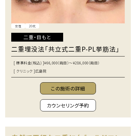
女性
20代
二重・目もと
二重埋没法「共立式二重P-PL挙筋法」
[ 標準料金(税込) ]
¥66,000（両目）～¥286,000（両目）
[ クリニック ]
広島院
この施術の詳細
カウンセリング予約