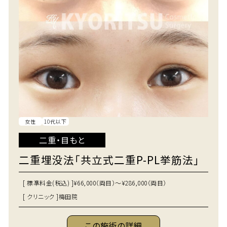
女性
10代以下
二重・目もと
二重埋没法「共立式二重P-PL挙筋法」
[ 標準料金(税込) ]
¥66,000（両目）～¥286,000（両目）
[ クリニック ]
梅田院
この施術の詳細