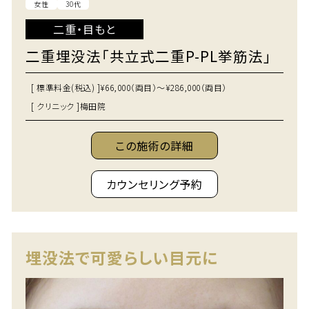
女性
30代
二重・目もと
二重埋没法「共立式二重P-PL挙筋法」
[ 標準料金(税込) ]
¥66,000（両目）～¥286,000（両目）
[ クリニック ]
梅田院
この施術の詳細
カウンセリング予約
埋没法で可愛らしい目元に