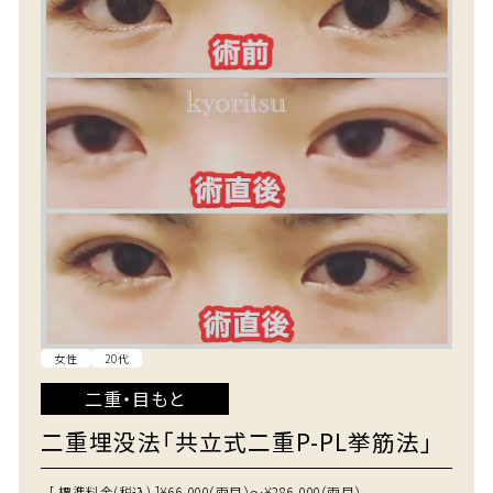
女性
20代
二重・目もと
二重埋没法「共立式二重P-PL挙筋法」
[ 標準料金(税込) ]
¥66,000（両目）～¥286,000（両目）