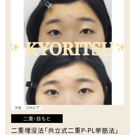
女性
10代以下
二重・目もと
二重埋没法「共立式二重P-PL挙筋法」