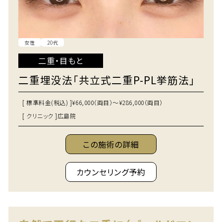
女性
20代
二重・目もと
二重埋没法「共立式二重P-PL挙筋法」
[ 標準料金(税込) ]
¥66,000（両目）～¥286,000（両目）
[ クリニック ]
広島院
この施術の詳細
カウンセリング予約