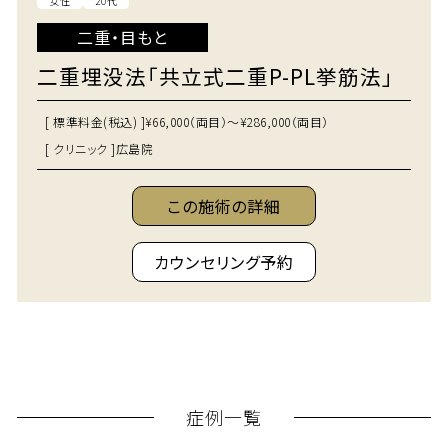
女性
20代
二重・目もと
二重埋没法「共立式二重P-PL挙筋法」
[ 標準料金(税込) ]
¥66,000（両目）～¥286,000（両目）
[ クリニック ]
広島院
この施術の詳細
カウンセリング予約
症例一覧