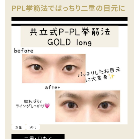
PPL挙筋法でぱっちり二重の目元に
女性
20代
二重・目もと