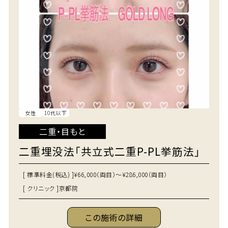
女性
10代以下
二重・目もと
二重埋没法「共立式二重P-PL挙筋法」
[ 標準料金(税込) ]
¥66,000（両目）～¥286,000（両目）
[ クリニック ]
京都院
この施術の詳細