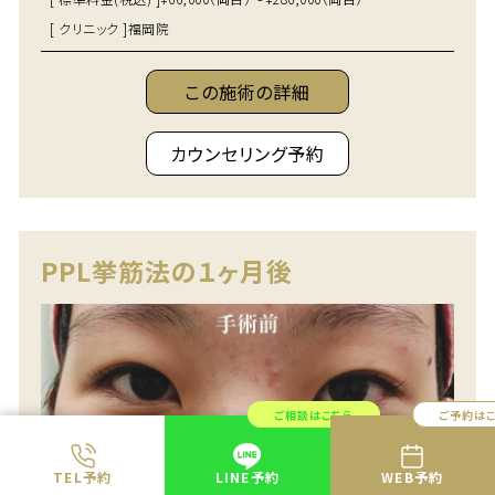
[ クリニック ]
福岡院
この施術の詳細
カウンセリング予約
PPL挙筋法の１ヶ月後
ご相談はこちら
ご予約は
TEL予約
LINE予約
WEB予約