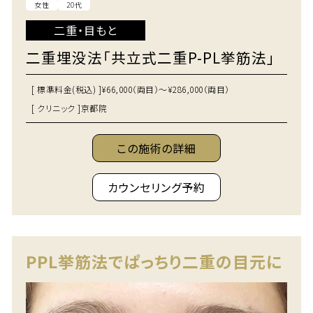
女性
20代
二重・目もと
二重埋没法「共立式二重P-PL挙筋法」
[ 標準料金(税込) ]
¥66,000（両目）～¥286,000（両目）
[ クリニック ]
京都院
この施術の詳細
カウンセリング予約
PPL挙筋法でぱっちり二重の目元に