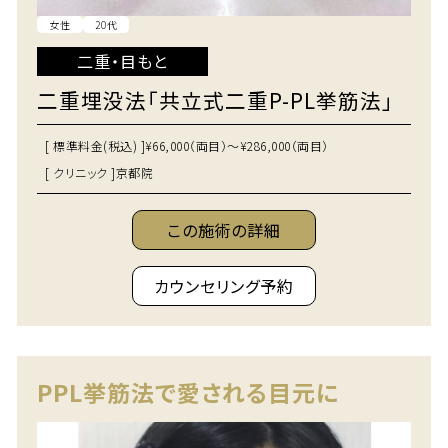
女性
20代
二重・目もと
二重埋没法「共立式二重P-PL挙筋法」
[ 標準料金(税込) ]
¥66,000（両目）～¥286,000（両目）
[ クリニック ]
京都院
この施術の詳細
カウンセリング予約
PPL挙筋法で愛される目元に