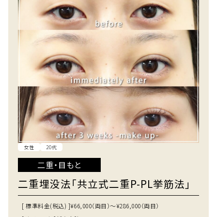
女性
20代
二重・目もと
二重埋没法「共立式二重P-PL挙筋法」
[ 標準料金(税込) ]
¥66,000（両目）～¥286,000（両目）