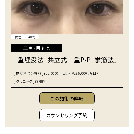
女性
40代
二重・目もと
二重埋没法「共立式二重P-PL挙筋法」
[ 標準料金(税込) ]
¥66,000（両目）～¥286,000（両目）
[ クリニック ]
京都院
この施術の詳細
カウンセリング予約