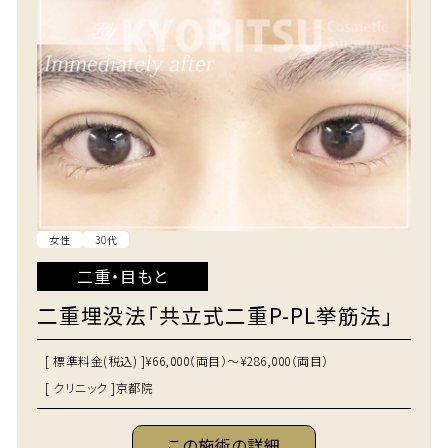
女性
30代
二重・目もと
二重埋没法「共立式二重P-PL挙筋法」
[ 標準料金(税込) ]
¥66,000（両目）～¥286,000（両目）
[ クリニック ]
京都院
この施術の詳細