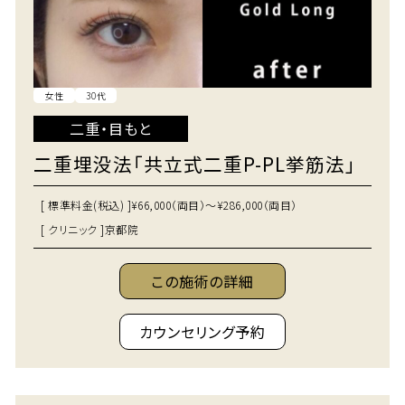
女性
30代
二重・目もと
二重埋没法「共立式二重P-PL挙筋法」
[ 標準料金(税込) ]
¥66,000（両目）～¥286,000（両目）
[ クリニック ]
京都院
この施術の詳細
カウンセリング予約