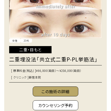
女性
20代
二重・目もと
二重埋没法「共立式二重P-PL挙筋法」
[ 標準料金(税込) ]
¥66,000（両目）～¥286,000（両目）
[ クリニック ]
新宿本院
この施術の詳細
カウンセリング予約