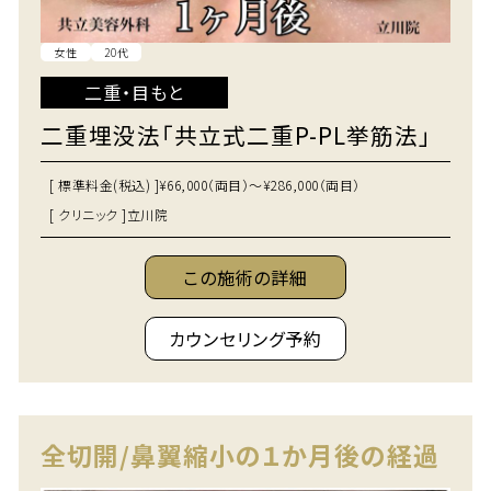
女性
20代
二重・目もと
二重埋没法「共立式二重P-PL挙筋法」
[ 標準料金(税込) ]
¥66,000（両目）～¥286,000（両目）
[ クリニック ]
立川院
この施術の詳細
カウンセリング予約
全切開/鼻翼縮小の１か月後の経過