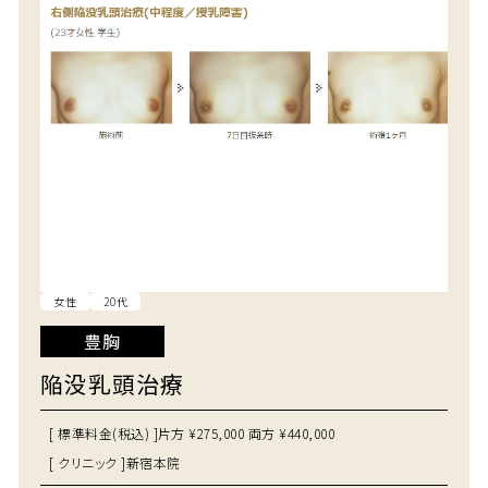
女性
20代
豊胸
陥没乳頭治療
[ 標準料金(税込) ]
片方 ¥275,000 両方 ¥440,000
[ クリニック ]
新宿本院