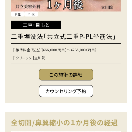
女性
20代
二重・目もと
二重埋没法「共立式二重P-PL挙筋法」
[ 標準料金(税込) ]
¥66,000（両目）～¥286,000（両目）
[ クリニック ]
立川院
この施術の詳細
カウンセリング予約
全切開/鼻翼縮小の１か月後の経過