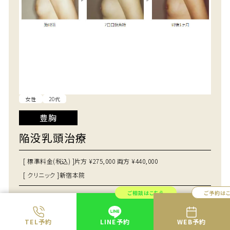
女性
20代
豊胸
陥没乳頭治療
[ 標準料金(税込) ]
片方 ¥275,000 両方 ¥440,000
[ クリニック ]
新宿本院
ご相談はこちら
ご予約は
この施術の詳細
TEL予約
LINE予約
WEB予約