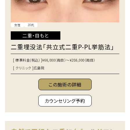
女性
20代
二重・目もと
二重埋没法「共立式二重P-PL挙筋法」
[ 標準料金(税込) ]
¥66,000（両目）～¥286,000（両目）
[ クリニック ]
広島院
この施術の詳細
カウンセリング予約