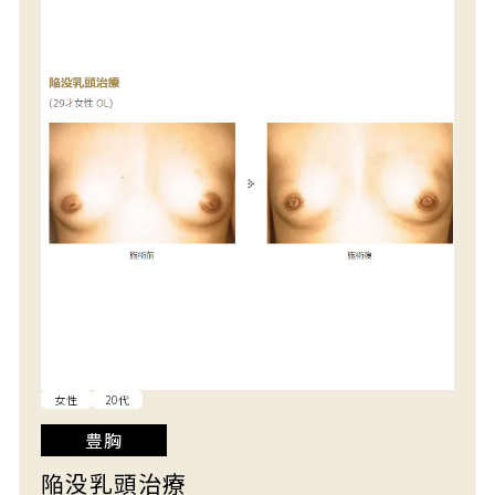
女性
20代
豊胸
陥没乳頭治療