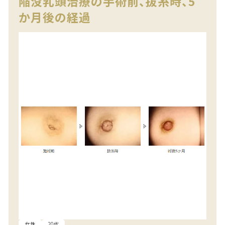
陥没乳頭治療の手術前、抜糸時、5
か月後の経過
女性
20代