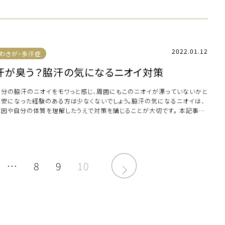
2022.01.12
わきが・多汗症
汗が臭う？脇汗の気になるニオイ対策
自分の脇汗のニオイをモワっと感じ、周囲にもこのニオイが漂っていないかと
不安になった経験のある方は少なくないでしょう。脇汗の気になるニオイは、
原因や自分の体質を理解したうえで対策を講じることが大切です。 本記事で
、脇汗の […]
…
8
9
10