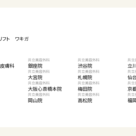
リフト
ワキガ
共立美容外科
共立美容外科
共立
・皮膚科
銀座院
渋谷院
立
共立美容外科
共立美容外科
共立
大宮院
札幌院
仙
共立美容外科
共立美容外科
共立
大阪心斎橋本院
梅田院
京
共立美容外科
共立美容外科
共立
岡山院
高松院
福