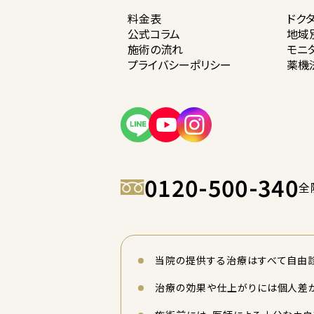
料金表
ドク
公式コラム
地域
施術の流れ
モニ
プライバシー
ポリシー
薬機
0120-500-340
全
当院の提供する治療はすべて自由診
治療の効果や仕上がりには個人差が