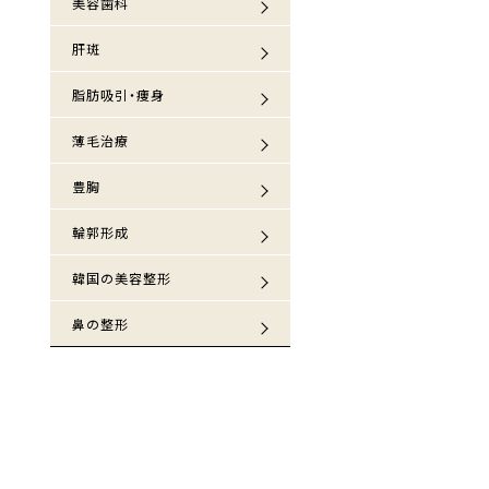
美容歯科
肝斑
脂肪吸引・痩身
薄毛治療
豊胸
輪郭形成
韓国の美容整形
鼻の整形