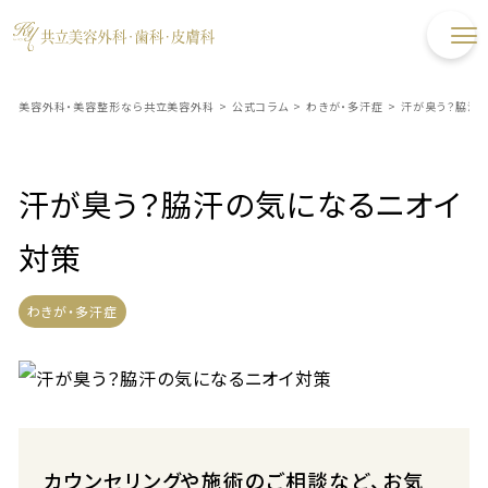
美容外科・美容整形なら共立美容外科
>
公式コラム
>
わきが・多汗症
>
汗が臭う？脇汗
汗が臭う？脇汗の気になるニオイ
対策
わきが・多汗症
カウンセリングや施術のご相談など、お気