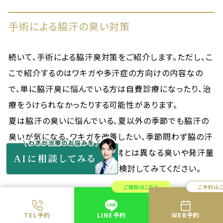
手術による脇汗の臭い対策
続いて、手術による脇汗臭対策をご紹介します。ただし、こ
こで紹介するのはワキガや多汗症の方向けの内容なの
で、単に脇汗臭に悩んでいる方は自費診療になったり、治
療をうけられなかったりする可能性があります。
夏は脇汗の臭いに悩んでいる、夏以外の季節でも脇汗の
臭いが気になる、ワキガを改善したい、季節問わず脇の汗
が止まらず困っているなど、通常とは異なる臭いや発汗量
にお悩みの方は、ぜひ前向きに検討してみてください。
ご相談はこちら
ご予約は
ワキガの手術
TEL予約
LINE予約
WEB予約