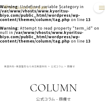
Warning
: Undefined variable $category in
/var/www/vhosts/www.kyoritsu-
biyo.com/public_html/wordpress/wp-
content/themes/column/tag.php
on line
13
Warning
: Attempt to read property "term_id" on
null in
/var/www/vhosts/www.kyoritsu-
biyo.com/public_html/wordpress/wp-
content/themes/column/tag.php
on line
13
美容外科・美容整形なら共立美容外科
>
公式コラム
>
顔痩せ
COLUMN
公式コラム - 顔痩せ