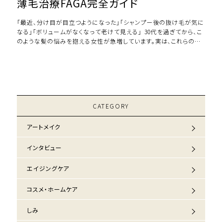
薄毛治療FAGA完全ガイド
「最近、分け目が目立つようになった」「シャンプー後の抜け毛が気に
なる」「ボリュームがなくなって老けて見える」――― 30代を過ぎてから、こ
のような髪の悩みを抱える女性が急増しています。実は、これらの症
状は単なる「加齢によ […]
CATEGORY
アートメイク
インタビュー
エイジングケア
コスメ・ホームケア
しみ