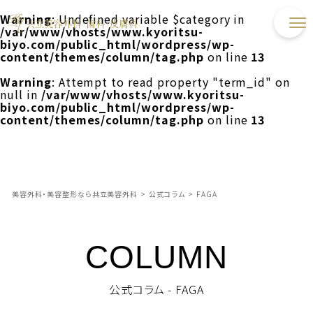
Warning
: Undefined variable $category in
/var/www/vhosts/www.kyoritsu-
biyo.com/public_html/wordpress/wp-
content/themes/column/tag.php
on line
13
Warning
: Attempt to read property "term_id" on
null in
/var/www/vhosts/www.kyoritsu-
biyo.com/public_html/wordpress/wp-
content/themes/column/tag.php
on line
13
美容外科・美容整形なら共立美容外科
>
公式コラム
>
FAGA
COLUMN
公式コラム - FAGA