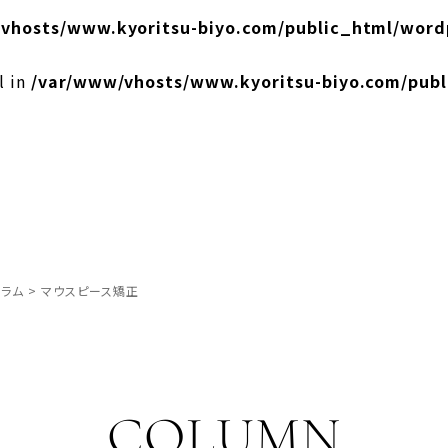
vhosts/www.kyoritsu-biyo.com/public_html/word
l in
/var/www/vhosts/www.kyoritsu-biyo.com/pub
ラム
>
マウスピース矯正
COLUMN