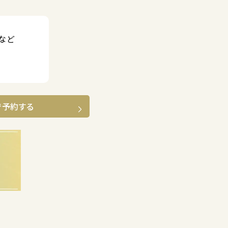
など
で予約する