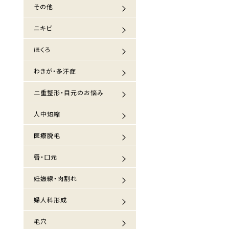
その他
ニキビ
ほくろ
わきが・多汗症
二重整形・目元のお悩み
人中短縮
医療脱毛
唇・口元
妊娠線・肉割れ
婦人科形成
毛穴