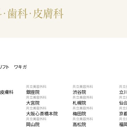
リフト
ワキガ
共立美容外科
共立美容外科
共立
・皮膚科
銀座院
渋谷院
立
共立美容外科
共立美容外科
共立
大宮院
札幌院
仙
共立美容外科
共立美容外科
共立
大阪心斎橋本院
梅田院
京
共立美容外科
共立美容外科
共立
岡山院
高松院
福