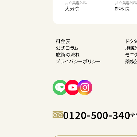
共立美容外科
共立美容外科
大分院
熊本院
料金表
ドク
公式コラム
地域
施術の流れ
モニ
プライバシー
ポリシー
薬機
0120-500-340
全