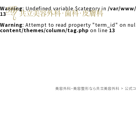
Warning
: Undefined variable $category in
/var/www/
13
Warning
: Attempt to read property "term_id" on nul
content/themes/column/tag.php
on line
13
美容外科・美容整形なら共立美容外科
>
公式コ