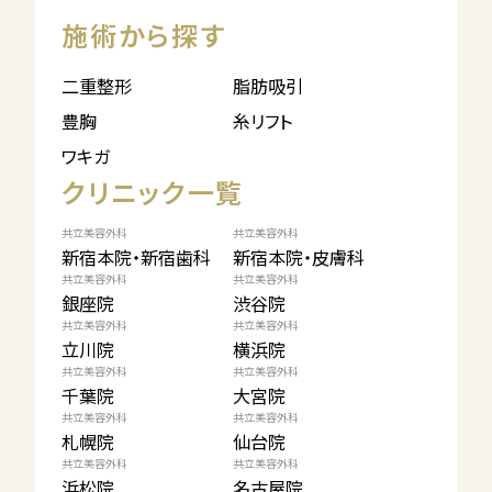
施術から探す
二重整形
脂肪吸引
豊胸
糸リフト
ワキガ
クリニック一覧
共立美容外科
共立美容外科
新宿本院・新宿歯科
新宿本院・皮膚科
共立美容外科
共立美容外科
銀座院
渋谷院
共立美容外科
共立美容外科
立川院
横浜院
共立美容外科
共立美容外科
千葉院
大宮院
共立美容外科
共立美容外科
札幌院
仙台院
共立美容外科
共立美容外科
浜松院
名古屋院