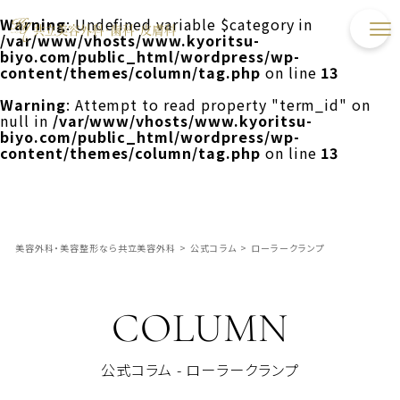
Warning
: Undefined variable $category in
/var/www/vhosts/www.kyoritsu-
biyo.com/public_html/wordpress/wp-
content/themes/column/tag.php
on line
13
Warning
: Attempt to read property "term_id" on
null in
/var/www/vhosts/www.kyoritsu-
biyo.com/public_html/wordpress/wp-
content/themes/column/tag.php
on line
13
美容外科・美容整形なら共立美容外科
>
公式コラム
>
ローラークランプ
COLUMN
公式コラム - ローラークランプ