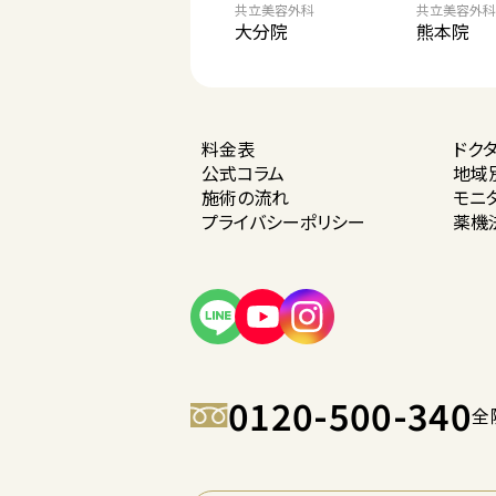
共立美容外科
共立美容外科
大分院
熊本院
料金表
ドク
公式コラム
地域
施術の流れ
モニ
プライバシー
ポリシー
薬機
0120-500-340
全