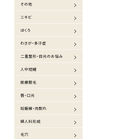
その他
ニキビ
ほくろ
わきが・多汗症
二重整形・目元のお悩み
人中短縮
医療脱毛
唇・口元
妊娠線・肉割れ
婦人科形成
毛穴