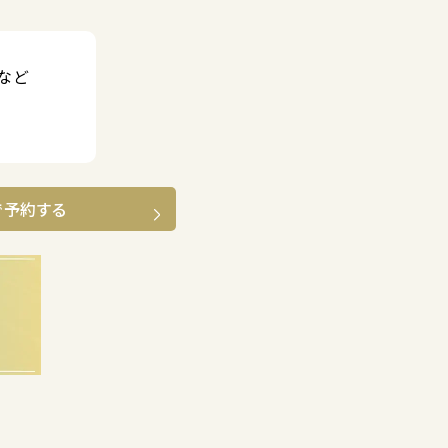
など
で予約する