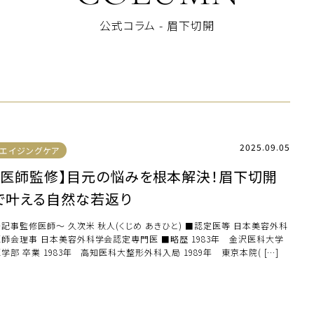
公式コラム - 眉下切開
2025.09.05
エイジングケア
【医師監修】目元の悩みを根本解決！眉下切開
で叶える自然な若返り
～記事監修医師～ 久次米 秋人(くじめ あきひと) ■認定医等 日本美容外科
医師会理事 日本美容外科学会認定専門医 ■略歴 1983年 金沢医科大学
学部 卒業 1983年 高知医科大整形外科入局 1989年 東京本院( […]