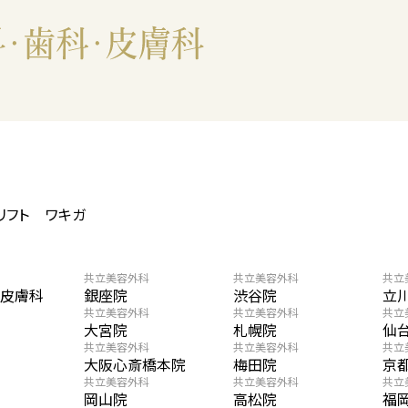
リフト
ワキガ
共立美容外科
共立美容外科
共立
・皮膚科
銀座院
渋谷院
立
共立美容外科
共立美容外科
共立
大宮院
札幌院
仙
共立美容外科
共立美容外科
共立
大阪心斎橋本院
梅田院
京
共立美容外科
共立美容外科
共立
岡山院
高松院
福