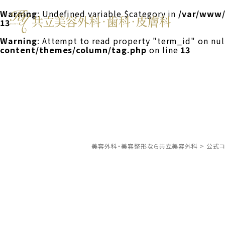
Warning
: Undefined variable $category in
/var/www/
13
Warning
: Attempt to read property "term_id" on nul
content/themes/column/tag.php
on line
13
美容外科・美容整形なら共立美容外科
>
公式コ