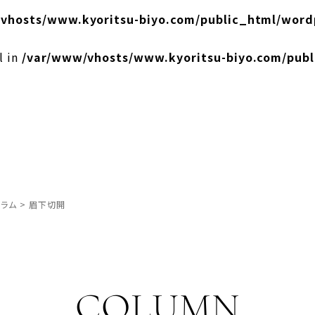
vhosts/www.kyoritsu-biyo.com/public_html/word
l in
/var/www/vhosts/www.kyoritsu-biyo.com/pub
ラム
>
眉下切開
COLUMN