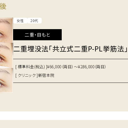
後
女性
20代
二重・目もと
二重埋没法「共立式二重P-PL挙筋法」
[ 標準料金(税込) ]
¥66,000（両目）～¥286,000（両目）
[ クリニック ]
新宿本院