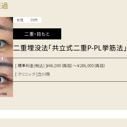
経過
女性
20代
二重・目もと
二重埋没法「共立式二重P-PL挙筋法」
[ 標準料金(税込) ]
¥66,000（両目）～¥286,000（両目）
[ クリニック ]
立川院