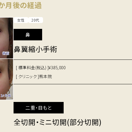
１か月後の経過
女性
20代
鼻
鼻翼縮小手術
[ 標準料金(税込) ]
¥385,000
[ クリニック ]
熊本院
二重・目もと
全切開・ミニ切開(部分切開)