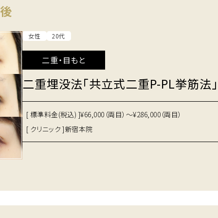
間後
女性
20代
二重・目もと
二重埋没法「共立式二重P-PL挙筋法」
[ 標準料金(税込) ]
¥66,000（両目）～¥286,000（両目）
[ クリニック ]
新宿本院