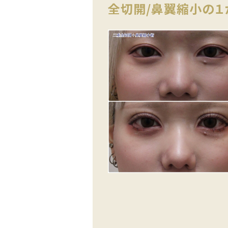
全切開/鼻翼縮小の