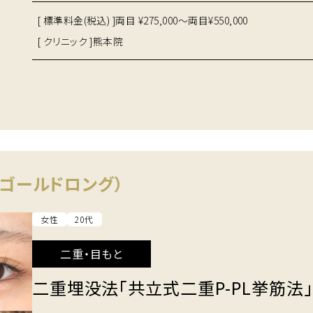
[ 標準料金(税込) ]
両目 ¥275,000～両目¥550,000
[ クリニック ]
熊本院
ゴールドロング）
女性
20代
二重・目もと
二重埋没法「共立式二重P-PL挙筋法」