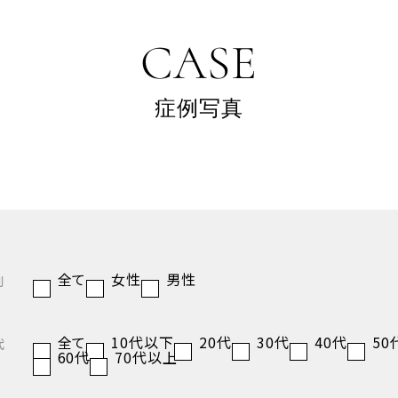
CASE
症例写真
全て
女性
男性
別
全て
10代以下
20代
30代
40代
50
代
60代
70代以上