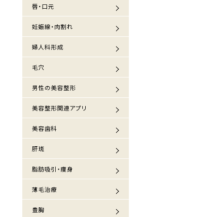
唇・口元
妊娠線・肉割れ
婦人科形成
毛穴
男性の美容整形
美容整形関連アプリ
美容歯科
肝斑
脂肪吸引・痩身
薄毛治療
豊胸