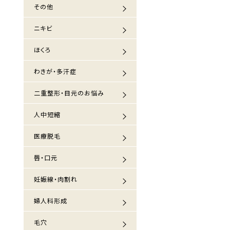
その他
ニキビ
ほくろ
わきが・多汗症
二重整形・目元のお悩み
人中短縮
医療脱毛
唇・口元
妊娠線・肉割れ
婦人科形成
毛穴