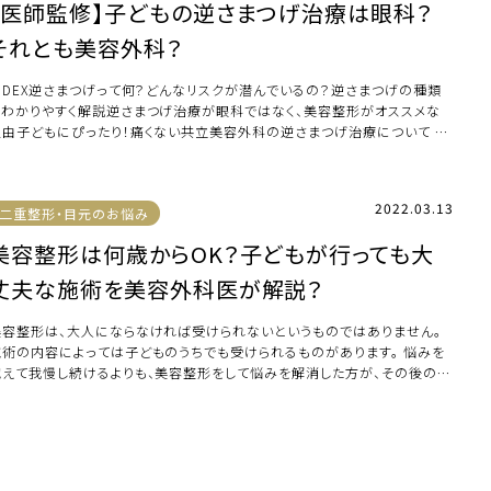
【医師監修】子どもの逆さまつげ治療は眼科？
それとも美容外科？
INDEX逆さまつげって何？どんなリスクが潜んでいるの？逆さまつげの種類
をわかりやすく解説逆さまつげ治療が眼科ではなく、美容整形がオススメな
理由子どもにぴったり！痛くない共立美容外科の逆さまつげ治療について 逆
まつげっ […]
2022.03.13
二重整形・目元のお悩み
美容整形は何歳からOK？子どもが行っても大
丈夫な施術を美容外科医が解説？
美容整形は、大人にならなければ受けられないというものではありません。
施術の内容によっては子どものうちでも受けられるものがあります。 悩みを
抱えて我慢し続けるよりも、美容整形をして悩みを解消した方が、その後の人
をより良 […]