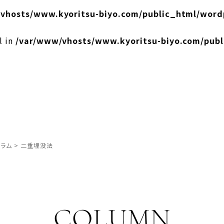
vhosts/www.kyoritsu-biyo.com/public_html/word
l in
/var/www/vhosts/www.kyoritsu-biyo.com/pub
ラム
>
二重埋没法
COLUMN