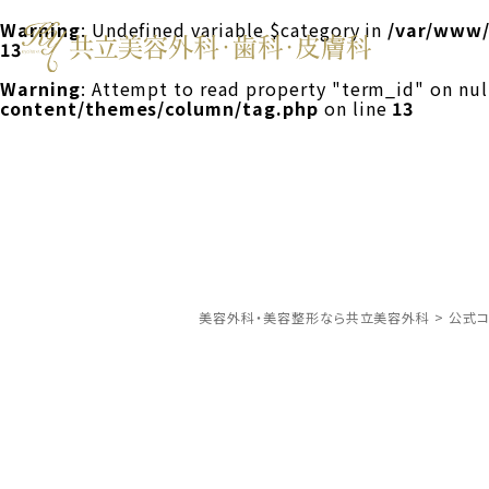
Warning
: Undefined variable $category in
/var/www/
13
Warning
: Attempt to read property "term_id" on nul
content/themes/column/tag.php
on line
13
美容外科・美容整形なら共立美容外科
>
公式コ