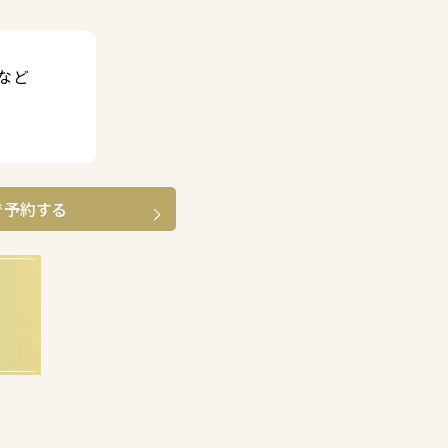
など
で予約する