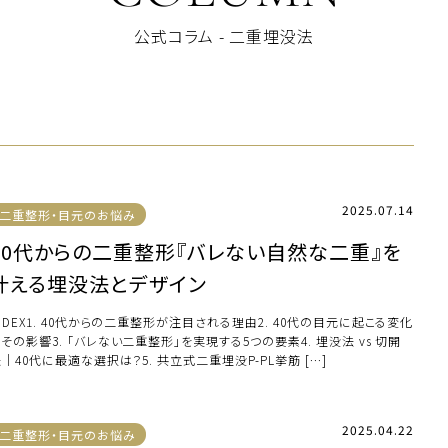
公式コラム - 二重埋没法
2025.07.14
二重整形・目元のお悩み
40代からの二重整形『バレない自然な二重』を
叶える埋没法とデザイン
NDEX1. 40代からの二重整形が注目される理由2. 40代の目元に起こる変化
その影響3. 「バレない二重整形」を実現する5つの要素4. 埋没法 vs 切開
｜40代に最適な選択は？5. 共立式二重埋没P-PL挙筋 […]
2025.04.22
二重整形・目元のお悩み