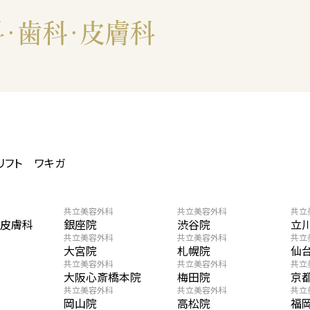
リフト
ワキガ
共立美容外科
共立美容外科
共立
・皮膚科
銀座院
渋谷院
立
共立美容外科
共立美容外科
共立
大宮院
札幌院
仙
共立美容外科
共立美容外科
共立
大阪心斎橋本院
梅田院
京
共立美容外科
共立美容外科
共立
岡山院
高松院
福