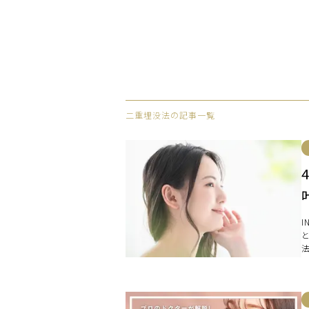
二重埋没法の記事一覧
I
と
法