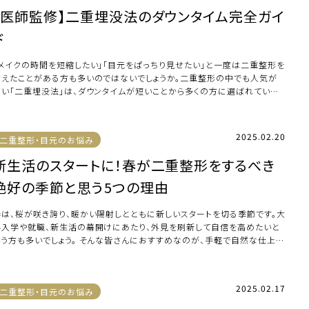
【医師監修】二重埋没法のダウンタイム完全ガイ
ド
「メイクの時間を短縮したい」「目元をぱっちり見せたい」と一度は二重整形を
考えたことがある方も多いのではないでしょうか。二重整形の中でも人気が
高い「二重埋没法」は、ダウンタイムが短いことから多くの方に選ばれていま
。しかし […]
2025.02.20
二重整形・目元のお悩み
新生活のスタートに！春が二重整形をするべき
絶好の季節と思う5つの理由
春は、桜が咲き誇り、暖かい陽射しとともに新しいスタートを切る季節です。大
学入学や就職、新生活の幕開けにあたり、外見を刷新して自信を高めたいと
いう方も多いでしょう。 そんな皆さんにおすすめなのが、手軽で自然な仕上が
が魅力 […]
2025.02.17
二重整形・目元のお悩み