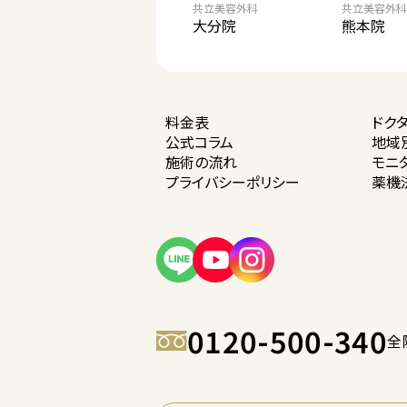
共立美容外科
共立美容外科
大分院
熊本院
料金表
ドク
公式コラム
地域
施術の流れ
モニ
プライバシー
ポリシー
薬機
0120-500-340
全