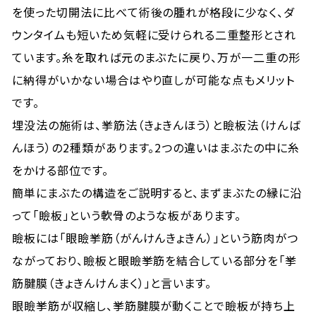
を使った切開法に比べて術後の腫れが格段に少なく、ダ
ウンタイムも短いため気軽に受けられる二重整形とされ
ています。糸を取れば元のまぶたに戻り、万が一二重の形
に納得がいかない場合はやり直しが可能な点もメリット
です。
埋没法の施術は、挙筋法（きょきんほう）と瞼板法（けんば
んほう）の2種類があります。2つの違いはまぶたの中に糸
をかける部位です。
簡単にまぶたの構造をご説明すると、まずまぶたの縁に沿
って「瞼板」という軟骨のような板があります。
瞼板には「眼瞼挙筋（がんけんきょきん）」という筋肉がつ
ながっており、瞼板と眼瞼挙筋を結合している部分を「挙
筋腱膜（きょきんけんまく）」と言います。
眼瞼挙筋が収縮し、挙筋腱膜が動くことで瞼板が持ち上