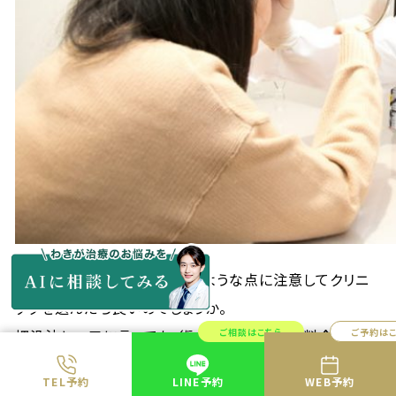
では埋没法を受ける際にどのような点に注意してクリニ
ックを選んだら良いのでしょうか。
ご相談はこちら
ご予約は
埋没法と一口に言っても、術式や糸のかけ方、料金、保証
などクリニックによってさまざまなので悩んでしまうこと
TEL予約
LINE予約
WEB予約
でしょう。