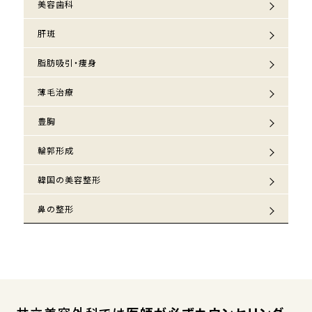
美容歯科
肝斑
脂肪吸引・痩身
薄毛治療
豊胸
輪郭形成
韓国の美容整形
鼻の整形