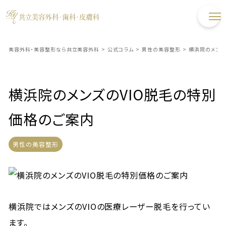
美容外科・美容整形なら共立美容外科
>
公式コラム
>
男性の美容整形
>
横浜院のメンズ
横浜院のメンズのVIO脱毛の特別
価格のご案内
男性の美容整形
横浜院ではメンズのVIOの医療レーザー脱毛を行ってい
ます。