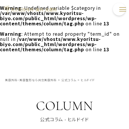
Warning
: Undefined variable $category in
/var/www/vhosts/www.kyoritsu-
biyo.com/public_html/wordpress/wp-
content/themes/column/tag.php
on line
13
Warning
: Attempt to read property "term_id" on
null in
/var/www/vhosts/www.kyoritsu-
biyo.com/public_html/wordpress/wp-
content/themes/column/tag.php
on line
13
美容外科・美容整形なら共立美容外科
>
公式コラム
>
ヒルドイド
COLUMN
公式コラム - ヒルドイド