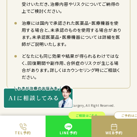
受けいただき、治療内容やリスクについてご納得の
上でご検討ください。
治療には国内で承認された医薬品・医療機器を使
用する場合と、未承認のものを使用する場合があり
ます。未承認医薬品・医療機器については詳細を医
師がご説明いたします。
どなたにも同じ効果や結果が得られるわけではな
く、回復期間や副作用、合併症のリスクが生じる場
合があります。詳しくはカウンセリング時にご相談く
ださい。
Copyright © KYORITSU Cosmetic Surgery, All Right Reserved.
ご相談はこちら
ご予約は
TEL予約
LINE予約
WEB予約