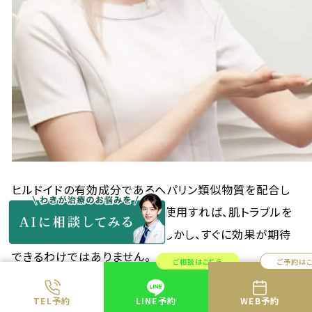
ヒルドイドの有効成分であるヘパリン類似物質を配合し
たOTC医薬品や医薬部外品を使用すれば、肌トラブルを
改善できる可能性はあります。しかし、すぐに効果が期待
できるわけではありません。
ご相談はこちら
ご予約は
肌トラブルに悩まされているのなら、美容整形を受けてみ
るのも一つの方法です。美容目的でヒルドイドの処方を希
TEL予約
LINE予約
WEB予約