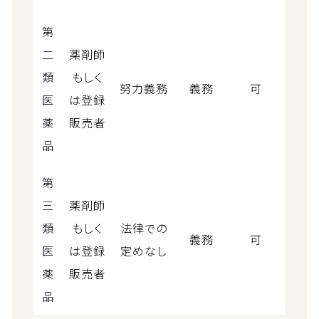
第
二
薬剤師
類
もしく
努力義務
義務
可
医
は登録
薬
販売者
品
第
三
薬剤師
類
もしく
法律での
義務
可
医
は登録
定めなし
薬
販売者
品