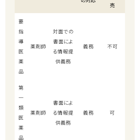
の対応
売
要
指
対面での
導
書面によ
薬剤師
義務
不可
医
る情報提
薬
供義務
品
第
一
書面によ
類
薬剤師
る情報提
義務
可
医
供義務
薬
品