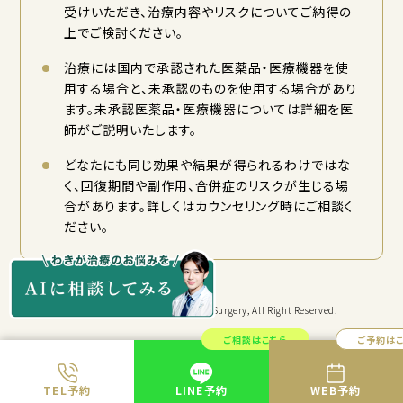
受けいただき、治療内容やリスクについてご納得の
上でご検討ください。
治療には国内で承認された医薬品・医療機器を使
用する場合と、未承認のものを使用する場合があり
ます。未承認医薬品・医療機器については詳細を医
師がご説明いたします。
どなたにも同じ効果や結果が得られるわけではな
く、回復期間や副作用、合併症のリスクが生じる場
合があります。詳しくはカウンセリング時にご相談く
ださい。
Copyright © KYORITSU Cosmetic Surgery, All Right Reserved.
ご相談はこちら
ご予約は
TEL予約
LINE予約
WEB予約