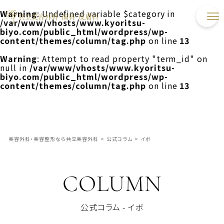
Warning
: Undefined variable $category in
/var/www/vhosts/www.kyoritsu-
biyo.com/public_html/wordpress/wp-
content/themes/column/tag.php
on line
13
Warning
: Attempt to read property "term_id" on
null in
/var/www/vhosts/www.kyoritsu-
biyo.com/public_html/wordpress/wp-
content/themes/column/tag.php
on line
13
美容外科・美容整形なら共立美容外科
>
公式コラム
>
イボ
COLUMN
公式コラム - イボ