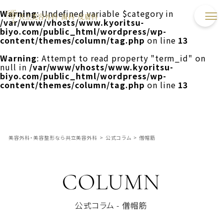
Warning
: Undefined variable $category in
/var/www/vhosts/www.kyoritsu-
biyo.com/public_html/wordpress/wp-
content/themes/column/tag.php
on line
13
Warning
: Attempt to read property "term_id" on
null in
/var/www/vhosts/www.kyoritsu-
biyo.com/public_html/wordpress/wp-
content/themes/column/tag.php
on line
13
美容外科・美容整形なら共立美容外科
>
公式コラム
>
僧帽筋
COLUMN
公式コラム - 僧帽筋