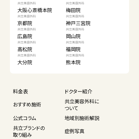
共立美容外科
共立美容外科
大阪心斎橋本院
梅田院
共立美容外科
共立美容外科
京都院
神戸三宮院
共立美容外科
共立美容外科
広島院
岡山院
共立美容外科
共立美容外科
高松院
福岡院
共立美容外科
共立美容外科
大分院
熊本院
料金表
ドクター紹介
共立美容外科に
おすすめ施術
ついて
公式コラム
地域別施術解説
共立ブランドの
症例写真
取り組み