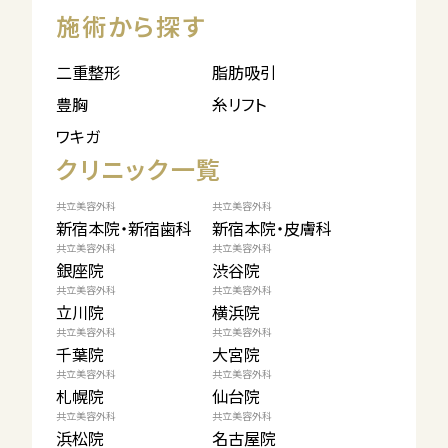
施術から探す
二重整形
脂肪吸引
豊胸
糸リフト
ワキガ
クリニック一覧
共立美容外科
共立美容外科
新宿本院・新宿歯科
新宿本院・皮膚科
共立美容外科
共立美容外科
銀座院
渋谷院
共立美容外科
共立美容外科
立川院
横浜院
共立美容外科
共立美容外科
千葉院
大宮院
共立美容外科
共立美容外科
札幌院
仙台院
共立美容外科
共立美容外科
浜松院
名古屋院