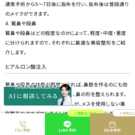
通常手術から5～7日後に抜糸を行い、抜糸後は普段通り
のメイクができます。
4. 鷲鼻や段鼻
鷲鼻や段鼻はどの程度なのかによって、軽度・中度・重度
に分けられますので、それぞれに最適な美容整形をご紹
介します。
ヒアルロン酸注入
鷲鼻や段鼻の状態が軽度であれば、鼻筋を作るのにも効
果的なヒアルロン酸を注入して、鼻の形を整えられます。
半永久的な手術ではありませんが、メスを使用しない美
容整形なのでダウンタイムはほぼなく、腫れてしまう心配
ご相談はこちら
ご予約は
もありません。
TEL予約
LINE予約
WEB予約
ただ効果は12〜15カ月程度しかありませんので、定期的