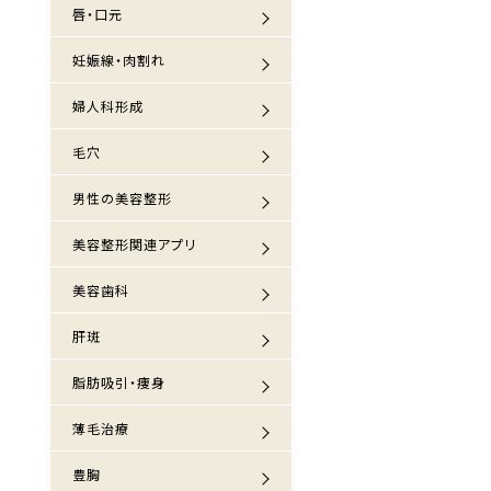
唇・口元
妊娠線・肉割れ
婦人科形成
毛穴
男性の美容整形
美容整形関連アプリ
美容歯科
肝斑
脂肪吸引・痩身
薄毛治療
豊胸