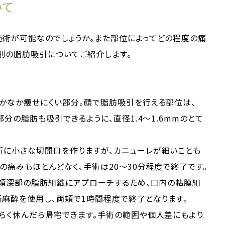
いて
施術が可能なのでしょうか。また部位によってどの程度の痛
別の脂肪吸引についてご紹介します。
かなか痩せにくい部分。顔で脂肪吸引を行える部位は、
部分の脂肪も吸引できるように、直径1.4～1.6mmのとて
所に小さな切開口を作りますが、カニューレが細いことも
の痛みもほとんどなく、手術は20～30分程度で終了です。
、頬深部の脂肪組織にアプローチするため、口内の粘膜組
所麻酔を使用し、両頬で1時間程度で終了となります。
らく休んだら帰宅できます。手術の範囲や個人差にもより