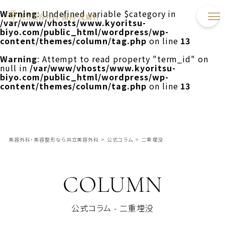
Warning
: Undefined variable $category in
/var/www/vhosts/www.kyoritsu-
biyo.com/public_html/wordpress/wp-
content/themes/column/tag.php
on line
13
Warning
: Attempt to read property "term_id" on
null in
/var/www/vhosts/www.kyoritsu-
biyo.com/public_html/wordpress/wp-
content/themes/column/tag.php
on line
13
美容外科・美容整形なら共立美容外科
>
公式コラム
>
二重埋没
COLUMN
公式コラム - 二重埋没