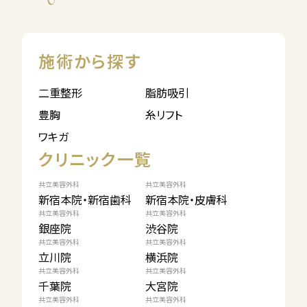
施術から探す
二重整形
脂肪吸引
豊胸
糸リフト
ワキガ
クリニック一覧
共立美容外科
共立美容外科
新宿本院・新宿歯科
新宿本院・皮膚科
共立美容外科
共立美容外科
銀座院
渋谷院
共立美容外科
共立美容外科
立川院
横浜院
共立美容外科
共立美容外科
千葉院
大宮院
共立美容外科
共立美容外科