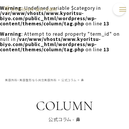
Warning
: Undefined variable $category in
/var/www/vhosts/www.kyoritsu-
biyo.com/public_html/wordpress/wp-
content/themes/column/tag.php
on line
13
Warning
: Attempt to read property "term_id" on
null in
/var/www/vhosts/www.kyoritsu-
biyo.com/public_html/wordpress/wp-
content/themes/column/tag.php
on line
13
美容外科・美容整形なら共立美容外科
>
公式コラム
>
鼻
COLUMN
公式コラム - 鼻