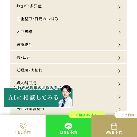
わきが・多汗症
二重整形・目元のお悩み
人中短縮
医療脱毛
唇・口元
妊娠線・肉割れ
婦人科形成
毛穴
男性の美容整形
ご相談はこちら
ご予約は
美容整形関連アプリ
TEL予約
LINE予約
WEB予約
美容歯科