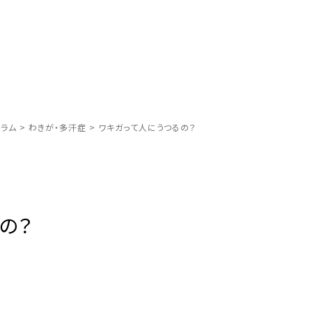
ラム
>
わきが・多汗症
>
ワキガって人にうつるの？
の？