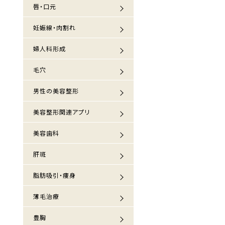
唇・口元
妊娠線・肉割れ
婦人科形成
毛穴
男性の美容整形
美容整形関連アプリ
美容歯科
肝斑
脂肪吸引・痩身
薄毛治療
豊胸