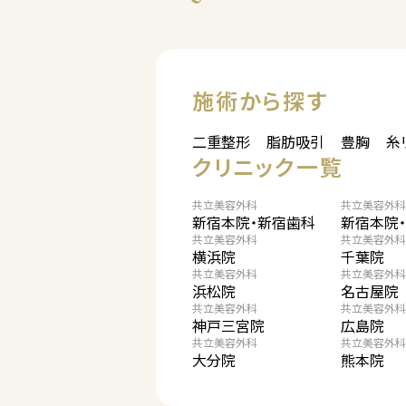
施術から探す
二重整形
脂肪吸引
豊胸
糸
クリニック一覧
共立美容外科
共立美容外科
新宿本院・新宿歯科
新宿本院
共立美容外科
共立美容外科
横浜院
千葉院
共立美容外科
共立美容外科
浜松院
名古屋院
共立美容外科
共立美容外科
神戸三宮院
広島院
共立美容外科
共立美容外科
大分院
熊本院