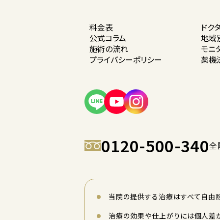
料金表
ドク
公式コラム
地域
施術の流れ
モニ
プライバシー
ポリシー
薬機
0120-500-340
全
当院の提供する治療はすべて自由診
治療の効果や仕上がりには個人差が