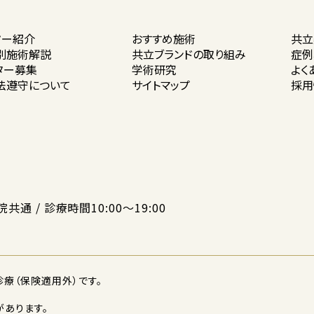
ター紹介
おすすめ施術
共立
別施術解説
共立ブランドの
取り組み
症例
ター募集
学術研究
よく
法遵守に
ついて
サイトマップ
採用
院共通 / 診療時間10:00〜19:00
療（保険適用外）です。
あります。