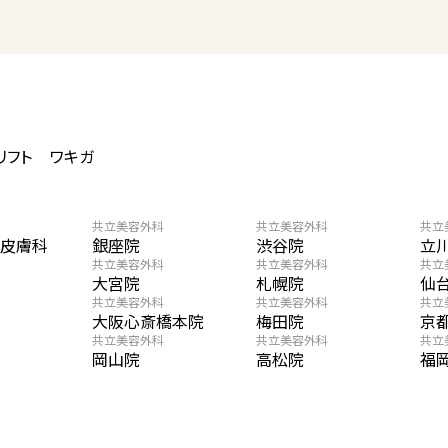
リフト
ワキガ
共立美容外科
共立美容外科
共立
・皮膚科
銀座院
渋谷院
立
共立美容外科
共立美容外科
共立
大宮院
札幌院
仙
共立美容外科
共立美容外科
共立
大阪心斎橋本院
梅田院
京
共立美容外科
共立美容外科
共立
岡山院
高松院
福