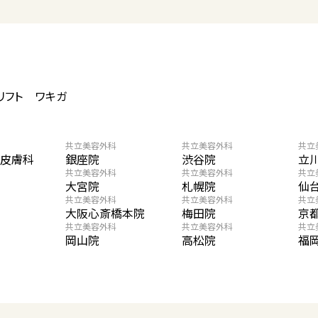
リフト
ワキガ
共立美容外科
共立美容外科
共立
・皮膚科
銀座院
渋谷院
立
共立美容外科
共立美容外科
共立
大宮院
札幌院
仙
共立美容外科
共立美容外科
共立
大阪心斎橋本院
梅田院
京
共立美容外科
共立美容外科
共立
岡山院
高松院
福