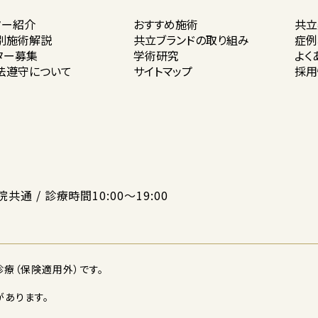
ター紹介
おすすめ施術
共立
別施術解説
共立ブランドの
取り組み
症例
ター募集
学術研究
よく
法遵守に
ついて
サイトマップ
採用
院共通 / 診療時間10:00〜19:00
療（保険適用外）です。
あります。