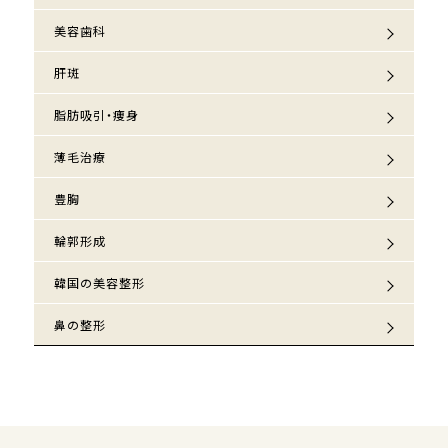
美容歯科
肝斑
脂肪吸引・痩身
薄毛治療
豊胸
輪郭形成
韓国の美容整形
鼻の整形