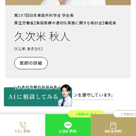
第107回日本美容外科学会 学会長
厚生労働省【美容医療の適切な実施に関する検討会】構成員
久次米 秋人
(くじめ あきひと)
医師の詳細
当院は医療広告ガイドラインを遵守しています。
ご相談はこちら
ご予約は
SHARE
TEL予約
LINE予約
WEB予約