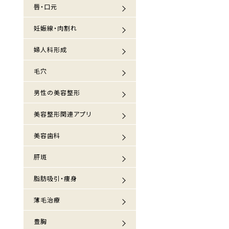
唇・口元
妊娠線・肉割れ
婦人科形成
毛穴
男性の美容整形
美容整形関連アプリ
美容歯科
肝斑
脂肪吸引・痩身
薄毛治療
豊胸