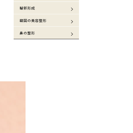
輪郭形成
韓国の美容整形
鼻の整形