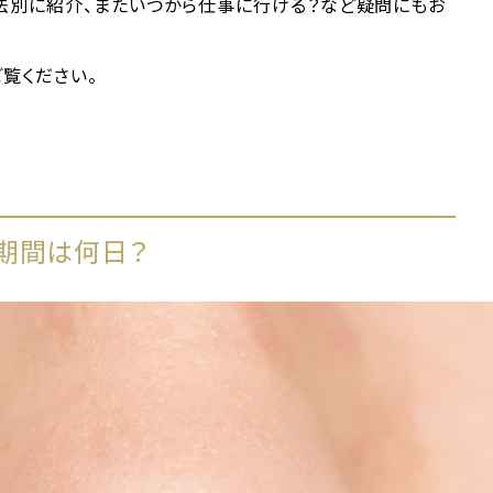
法別に紹介、またいつから仕事に行ける？など疑問にもお
覧ください。
期間は何日？