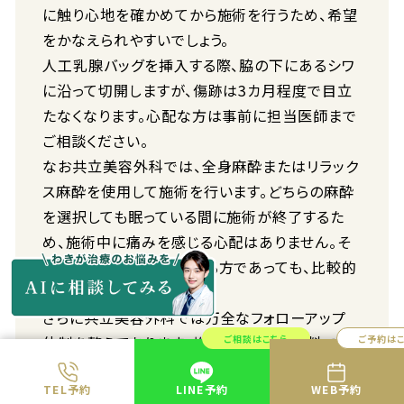
に触り心地を確かめてから施術を行うため、希望
をかなえられやすいでしょう。
人工乳腺バッグを挿入する際、脇の下にあるシワ
に沿って切開しますが、傷跡は3カ月程度で目立
たなくなります。心配な方は事前に担当医師まで
ご相談ください。
なお共立美容外科では、全身麻酔またはリラック
ス麻酔を使用して施術を行います。どちらの麻酔
を選択しても眠っている間に施術が終了するた
め、施術中に痛みを感じる心配はありません。そ
のため痛みに不安を感じる方であっても、比較的
受けやすいでしょう。
さらに共立美容外科では万全なフォローアップ
ご相談はこちら
ご予約は
体制を整えております。施術後1年間は無料で検
診を受けられるため、何か心配なことが起きても
TEL予約
LINE予約
WEB予約
安心です。