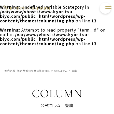
Warning
: Undefined variable $category in
/var/www/vhosts/www.kyoritsu-
biyo.com/public_html/wordpress/wp-
content/themes/column/tag.php
on line
13
Warning
: Attempt to read property "term_id" on
null in
/var/www/vhosts/www.kyoritsu-
biyo.com/public_html/wordpress/wp-
content/themes/column/tag.php
on line
13
美容外科・美容整形なら共立美容外科
>
公式コラム
>
豊胸
COLUMN
公式コラム - 豊胸