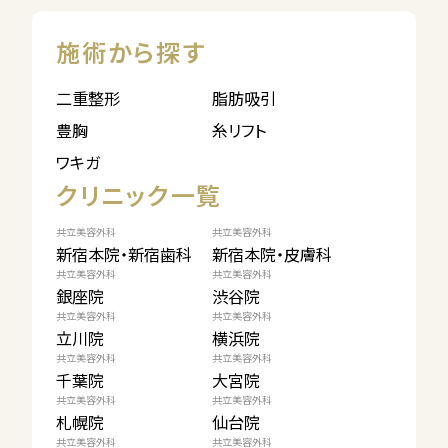
施術から探す
二重整形
脂肪吸引
豊胸
糸リフト
ワキガ
クリニック一覧
共立美容外科
共立美容外科
新宿本院・新宿歯科
新宿本院・皮膚科
共立美容外科
共立美容外科
銀座院
渋谷院
共立美容外科
共立美容外科
立川院
横浜院
共立美容外科
共立美容外科
千葉院
大宮院
共立美容外科
共立美容外科
札幌院
仙台院
共立美容外科
共立美容外科