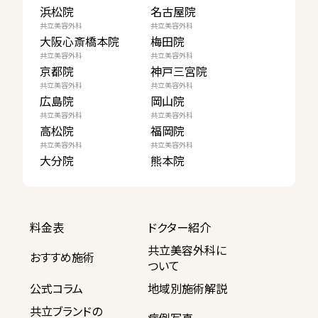
浜松院
名古屋院
共立美容外科
共立美容外科
大阪心斎橋本院
梅田院
共立美容外科
共立美容外科
京都院
神戸三宮院
共立美容外科
共立美容外科
広島院
岡山院
共立美容外科
共立美容外科
高松院
福岡院
共立美容外科
共立美容外科
大分院
熊本院
料金表
ドクター紹介
共立美容外科に
おすすめ施術
ついて
公式コラム
地域別施術解説
共立ブランドの