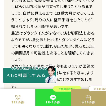
しばらくは内出血が目立ってしまうこともあるで
しょう。自然に見えるまでには数カ月かかってしま
うこともあり、周りの人に整形手術をしたことが
知られてしまう可能性が高いです。
最近はダウンタイムが少なくて済む切開法もある
ようですが、埋没法と比べるとダウンタイムはどう
しても長くなります。腫れが出た場合、思った以上
の期間長引く可能性もあることを理解しておきま
しょう。
ダウンタイムの長さは個人差もありますが医師の
技術も関係してきます。切開法をするときは、より
慎重にクリニック選びをすることをおすすめしま
す。
ご相談はこちら
ご予約は
デメリット2. 修正が難しい
TEL予約
LINE予約
WEB予約